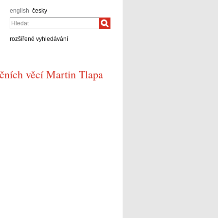
english
česky
Hledat
rozšířené vyhledávání
čních věcí Martin Tlapa