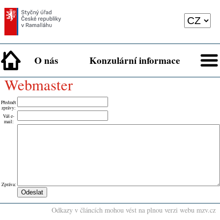
O nás
Konzulární informace
webmaster
Předmět
zprávy
:
Váš e-
mail
:
Zpráva
:
Odkazy v článcích mohou vést na plnou verzi webu mzv.cz