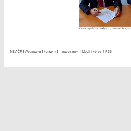
Česká republika poskytne zdravotnické vyba
MZV ČR
|
Webmaster
|
kontakty
|
mapa stránek
|
Mobilní verze
|
RSS