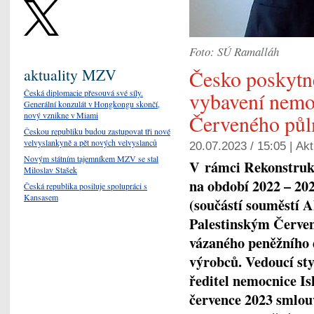
Foto: SÚ Ramalláh
aktuality MZV
Česko poskytn
vybavení nemoc
Česká diplomacie přesouvá své síly.
Generální konzulát v Hongkongu skončí,
Červeného půl
nový vznikne v Miami
Českou republiku budou zastupovat tři nové
velvyslankyně a pět nových velvyslanců
20.07.2023 / 15:05 |
Akt
Novým státním tajemníkem MZV se stal
V rámci Rekonstruk
Miloslav Stašek
na období 2022 – 20
Česká republika posiluje spolupráci s
Kansasem
(součástí souměstí 
Palestinským Červen
vázaného peněžního 
výrobců. Vedoucí st
ředitel nemocnice I
července 2023 smlouv