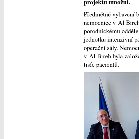
projektu umožní.
Předmětné vybavení b
nemocnice v Al Bireh
porodnickému oddělen
jednotku intenzivní p
operační sály. Nemoc
v Al Bireh byla založ
tisíc pacientů.