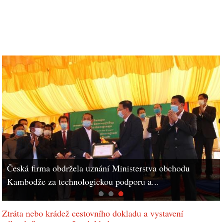
Česká firma obdržela uznání Ministerstva obchodu
Kambodže za technologickou podporu a...
Ztráta nebo krádež cestovního dokladu a vystavení