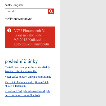
česky
english
Hledat
rozšířené vyhledávání
poslední články
České know-how pomáhá kambodžským
školám i místním komunitám
Večer české kultury, umění a gastronomie
Varování před cestami do příhraničních
oblastí s Thajskem
Absolventi českých a československých
univerzit se po roce opět setkali