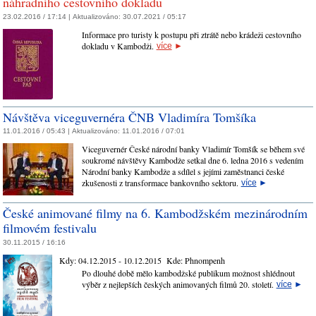
náhradního cestovního dokladu
23.02.2016 / 17:14 |
Aktualizováno:
30.07.2021 / 05:17
Informace pro turisty k postupu při ztrátě nebo krádeži cestovního
dokladu v Kambodži.
více
►
Návštěva viceguvernéra ČNB Vladimíra Tomšíka
11.01.2016 / 05:43 |
Aktualizováno:
11.01.2016 / 07:01
Viceguvernér České národní banky Vladimír Tomšík se během své
soukromé návštěvy Kambodže setkal dne 6. ledna 2016 s vedením
Národní banky Kambodže a sdílel s jejími zaměstnanci české
zkušenosti z transformace bankovního sektoru.
více
►
České animované filmy na 6. Kambodžském mezinárodním
filmovém festivalu
30.11.2015 / 16:16
Kdy:
04.12.2015 - 10.12.2015
Kde:
Phnompenh
Po dlouhé době mělo kambodžské publikum možnost shlédnout
výběr z nejlepších českých animovaných filmů 20. století.
více
►