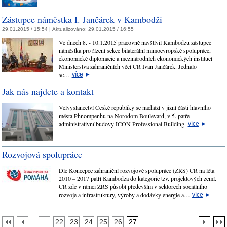
Zástupce náměstka I. Jančárek v Kambodži
29.01.2015 / 15:54 |
Aktualizováno:
29.01.2015 / 16:55
Ve dnech 8. - 10.1.2015 pracovně navštívil Kambodžu zástupce
náměstka pro řízení sekce bilaterální mimoevropské spolupráce,
ekonomické diplomacie a mezinárodních ekonomických institucí
Ministerstva zahraničních věcí ČR Ivan Jančárek. Jednalo
se…
více
►
Jak nás najdete a kontakt
Velvyslanectví České republiky se nachází v jižní části hlavního
města Phnompenhu na Norodom Boulevard, v 5. patře
administrativní budovy ICON Professional Building.
více
►
Rozvojová spolupráce
Dle Koncepce zahraniční rozvojové spolupráce (ZRS) ČR na léta
2010 – 2017 patří Kambodža do kategorie tzv. projektových zemí.
ČR zde v rámci ZRS působí především v sektorech sociálního
rozvoje a infrastruktury, výroby a dodávky energie a…
více
►
...
22
23
24
25
26
27