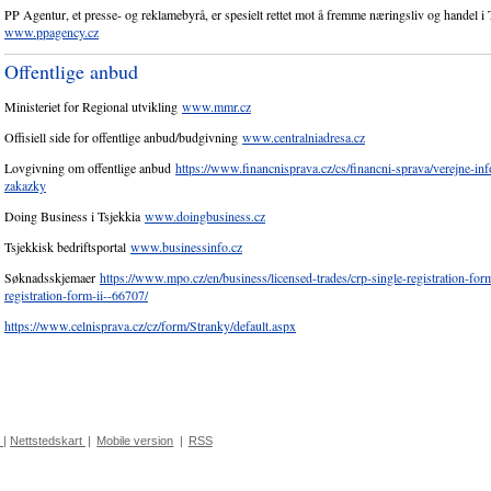
PP Agentur, et presse- og reklamebyrå, er spesielt rettet mot å fremme næringsliv og handel i 
www.ppagency.cz
Offentlige anbud
Ministeriet for Regional utvikling
www.mmr.cz
Offisiell side for offentlige anbud/budgivning
www.centralniadresa.cz
Lovgivning om offentlige anbud
https://www.financnisprava.cz/cs/financni-sprava/verejne-in
zakazky
Doing Business i Tsjekkia
www.doingbusiness.cz
Tsjekkisk bedriftsportal
www.businessinfo.cz
Søknadsskjemaer
https://www.mpo.cz/en/business/licensed-trades/crp-single-registration-form
registration-form-ii--66707/
https://www.celnisprava.cz/cz/form/Stranky/default.aspx
|
Nettstedskart
|
Mobile version
|
RSS