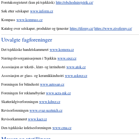
Foretaksregisteret (kun på tsjekkisk)
http://obchodnirejstrik.cz/
Søk etter selskaper
www.inform.cz
Kompass
www.kompass.cz
Katalog over selskaper, produkter og tjenester
https://ifirmy.cz/
https://www.zivefirmy.cz/
Utvalgte fagforeninger
Det tsjekkiske handelskammeret
www.komora.cz
Næringslivsorganisasjonen i Tsjekkia
www.spcr.cz
Assosiasjon av tekstil-, klær- og lærindustri
www.atok.cz
Assosiasjon av glass- og keramikkindustri
www.askpcr.cz
Foreningen for bilindustri
www.autosap.cz
Foreningen for reklamebyråer
www.acra-mk.cz
Skatterådgiverforeningen
www.kdpcr.cz
Revisorforeningen
www.svaz-ucetnich.cz
Revisorkammeret
www.kacr.cz
Den tsjekkiske ledelsesforeningen
www.cma.cz
Messer og utstillinger