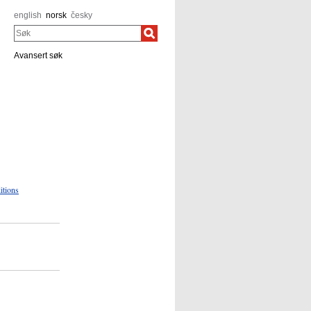
english
norsk
česky
Søk
Avansert søk
itions