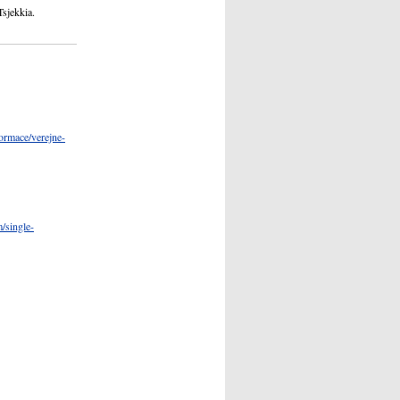
Tsjekkia.
formace/verejne-
/single-