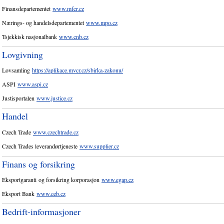
Finansdepartementet
www.mfcr.cz
Nærings- og handelsdepartementet
www.mpo.cz
Tsjekkisk nasjonalbank
www.cnb.cz
Lovgivning
Lovsamling
https://aplikace.mvcr.cz/sbirka-zakonu/
ASPI
www.aspi.cz
Justisportalen
www.justice.cz
Handel
Czech Trade
www.czechtrade.cz
Czech Trades leverandørtjeneste
www.supplier.cz
Finans og forsikring
Eksportgaranti og forsikring korporasjon
www.egap.cz
Eksport Bank
www.ceb.cz
Bedrift-informasjoner