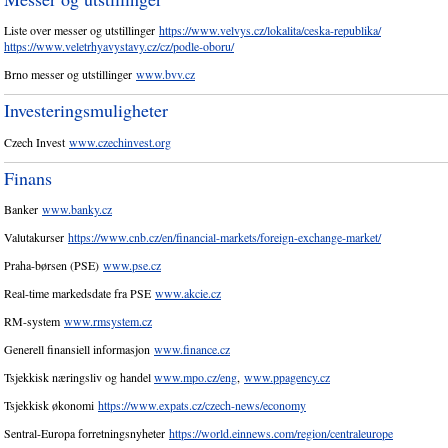
Liste over messer og utstillinger
https://www.velvys.cz/lokalita/ceska-republika/
https://www.veletrhyavystavy.cz/cz/podle-oboru/
Brno messer og utstillinger
www.bvv.cz
Investeringsmuligheter
Czech Invest
www.czechinvest.org
Finans
Banker
www.banky.cz
Valutakurser
https://www.cnb.cz/en/financial-markets/foreign-exchange-market/
Praha-børsen (PSE)
www.pse.cz
Real-time markedsdate fra PSE
www.akcie.cz
RM-system
www.rmsystem.cz
Generell finansiell informasjon
www.finance.cz
Tsjekkisk næringsliv og handel
www.mpo.cz/eng
,
www.ppagency.cz
Tsjekkisk økonomi
https://www.expats.cz/czech-news/economy
Sentral-Europa forretningsnyheter
https://world.einnews.com/region/centraleurope