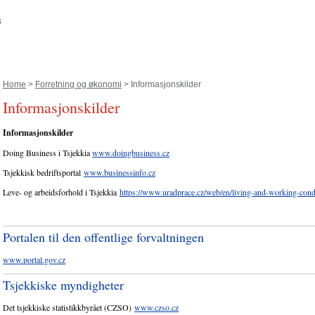
Home
>
Forretning og økonomi
> Informasjonskilder
Informasjonskilder
Informasjonskilder
Doing Business i Tsjekkia
www.doingbusiness.cz
Tsjekkisk bedriftsportal
www.businessinfo.cz
Leve- og arbeidsforhold i Tsjekkia
https://www.uradprace.cz/web/en/living-and-working-cond
Portalen til den offentlige forvaltningen
www.portal.gov.cz
Tsjekkiske myndigheter
Det tsjekkiske statistikkbyrået (CZSO)
www.czso.cz