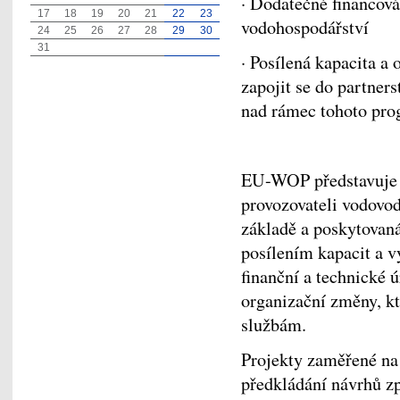
· Dodatečné financová
17
18
19
20
21
22
23
vodohospodářství
24
25
26
27
28
29
30
31
· Posílená kapacita a
zapojit se do partners
nad rámec tohoto pr
EU-WOP představuje 
provozovateli vodovod
základě a poskytovan
posílením kapacit a 
finanční a technické 
organizační změny, kt
službám.
Projekty zaměřené na 
předkládání návrhů zp