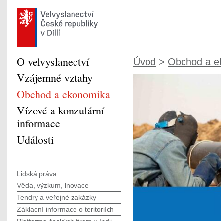
O velvyslanectví
Úvod
>
Obchod a e
Vzájemné vztahy
Obchod a ekonomika
Vízové a konzulární
informace
Události
Lidská práva
Věda, výzkum, inovace
Tendry a veřejné zakázky
Základní informace o teritoriích