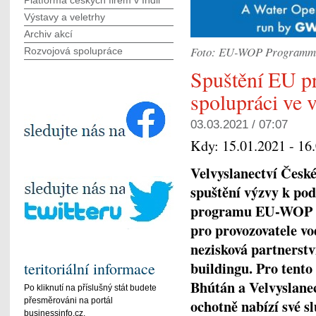
Platforma českých firem v Indii
Výstavy a veletrhy
Archiv akcí
Foto: EU-WOP Programm
Rozvojová spolupráce
Spuštění EU p
spolupráci ve 
03.03.2021 / 07:07
Kdy:
15.01.2021 - 16
Velvyslanectví České
spuštění výzvy k po
programu EU-WOP (W
pro provozovatele vo
nezisková partnerstv
buildingu. Pro tento
teritoriální informace
Bhútán a Velvyslane
Po kliknutí na příslušný stát budete
přesměrováni na portál
ochotně nabízí své s
businessinfo.cz.