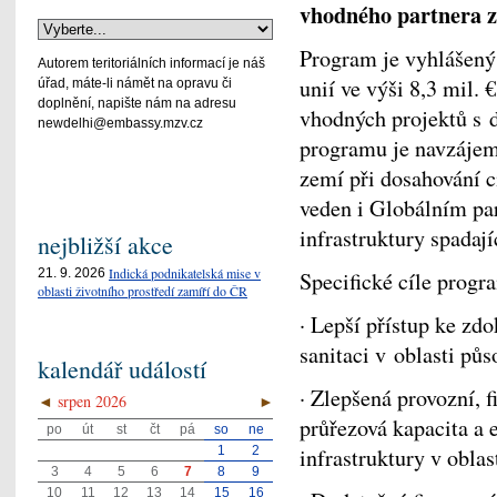
vhodného partnera z
Program je vyhlášený
Autorem teritoriálních informací je náš
unií ve výši 8,3 mil.
úřad, máte-li námět na opravu či
doplnění, napište nám na adresu
vhodných projektů s 
newdelhi@embassy.mzv.cz
programu je navzájem 
zemí při dosahování c
veden i Globálním pa
infrastruktury spada
nejbližší akce
Indická podnikatelská mise v
21. 9. 2026
Specifické cíle progr
oblasti životního prostředí zamíří do ČR
· Lepší přístup ke zd
sanitaci v oblasti pů
kalendář událostí
· Zlepšená provozní, f
◄
srpen 2026
►
průřezová kapacita a 
po
út
st
čt
pá
so
ne
1
2
infrastruktury v oblas
3
4
5
6
7
8
9
10
11
12
13
14
15
16