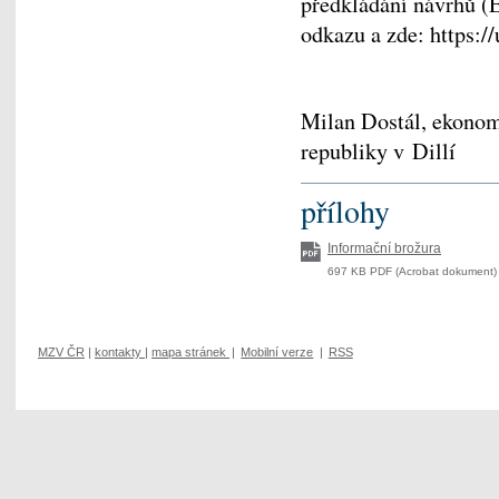
předkládání návrhů (
odkazu a zde: https:/
Milan Dostál, ekonom
republiky v Dillí
přílohy
Informační brožura
697 KB PDF (Acrobat dokument) 
MZV ČR
|
kontakty
|
mapa stránek
|
Mobilní verze
|
RSS