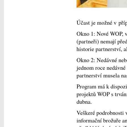
Účast je možné v pří
Okno 1: Nové WOP, v 
(partneři) nemají před
historie partnerství, a
Okno 2: Nedávné nebo
jednom roce nedávné h
partnerství musela nas
Program má k dispozi
projektů WOP s trvání
dubna.
Veškeré podrobnosti 
informační brožuře 