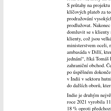
S průtahy na projektu
klíčových plateb za t
prodražování vysokých
prodlužovat. Nakonec
domluvit se s klienty
klienty, což jsou velk
ministerstvem oceli,
ambasáda v Dillí, kt
jednání“, říká Tomáš 
zahraniční obchod. Č
po úspěšném dokončení
v Indii v sektoru hutn
do dalších oborů, kter
Indie je druhým nejvě
roce 2021 vyrobila 118
18 % oproti předchoz