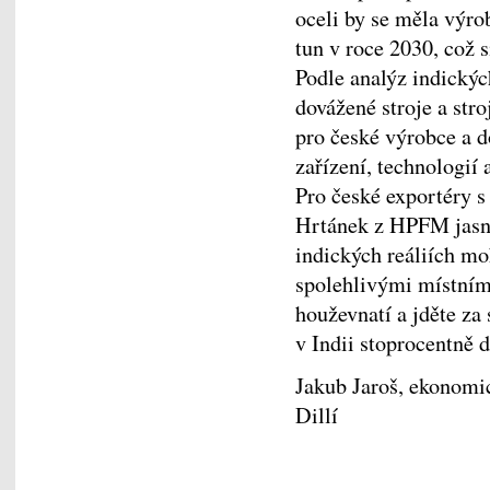
oceli by se měla výrob
tun v roce 2030, což 
Podle analýz indický
dovážené stroje a stroj
pro české výrobce a do
zařízení, technologií 
Pro české exportéry s
Hrtánek z HPFM jasno
indických reáliích mo
spolehlivými místními
houževnatí a jděte za
v Indii stoprocentně d
Jakub Jaroš, ekonomi
Dillí