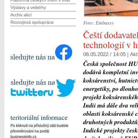
Platforma českých firem v Indii
Výstavy a veletrhy
Archiv akcí
Foto: Embassy
Rozvojová spolupráce
Čeští dodavate
technologií v h
08.05.2022 / 14:05 |
Akt
Česká společnost HU
dodává kompletní inve
koksárenství, hutnict
energetiky, po dlouh
projekt koksárenskéh
Indii má dále dva velk
oblasti koksárenské c
teritoriální informace
druhotných produktů, 
Po kliknutí na příslušný stát budete
Indické projekty čes
přesměrováni na portál
businessinfo.cz.