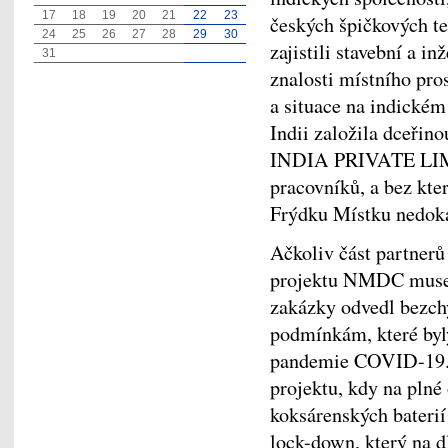
17
18
19
20
21
22
23
českých špičkových te
24
25
26
27
28
29
30
zajistili stavební a i
31
znalosti místního pros
a situace na indickém
Indii založila dceř
INDIA PRIVATE LIMIT
pracovníků, a bez kter
Frýdku Místku nedoká
Ačkoliv část partnerů
projektu NMDC musel
zakázky odvedl bezch
podmínkám, které byl
pandemie COVID-19. „
projektu, kdy na plné
koksárenských baterií
lock-down, který na 