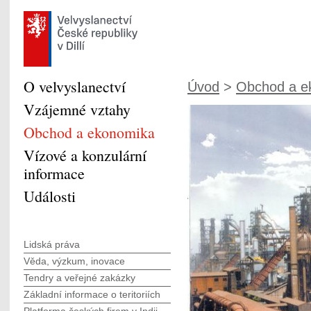
O velvyslanectví
Úvod
>
Obchod a e
Vzájemné vztahy
Obchod a ekonomika
Vízové a konzulární
informace
Události
Lidská práva
Věda, výzkum, inovace
Tendry a veřejné zakázky
Základní informace o teritoriích