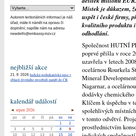
desítek milionů EU
Místek je důkazem, 
uspět i české firmy,
Autorem teritoriálních informací je náš
úřad, máte-li námět na opravu či
kvalitního produktu i
doplnění, napište nám na adresu
odhodlání.
newdelhi@embassy.mzv.cz
Společnost HUTNÍ P
poprvé přišla v roce 
uzavřela v letech 200
nejbližší akce
ocelárnou Rourkela St
Indická podnikatelská mise v
21. 9. 2026
Mineral Development
oblasti životního prostředí zamíří do ČR
Nagarnar, a ocelárno
dodávky chemického p
kalendář událostí
Klíčem k úspěchu v t
spolehlivých místních
◄
srpen 2026
►
v tomto odvětví. Pro
po
út
st
čt
pá
so
ne
1
2
prostřednictvím konso
3
4
5
6
7
8
9
indických společnost
10
11
12
13
14
15
16