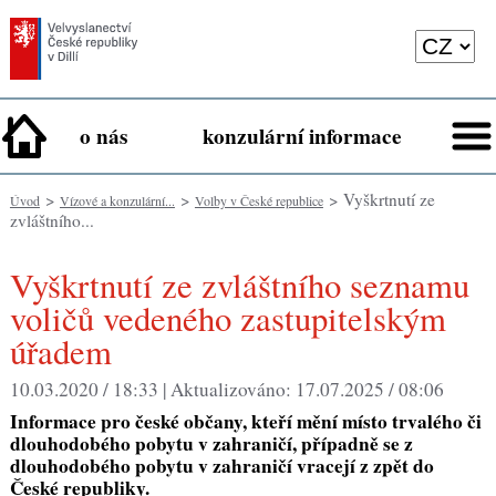
o nás
konzulární informace
>
>
> Vyškrtnutí ze
Úvod
Vízové a konzulární...
Volby v České republice
zvláštního...
Vyškrtnutí ze zvláštního seznamu
voličů vedeného zastupitelským
úřadem
10.03.2020 / 18:33 |
Aktualizováno:
17.07.2025 / 08:06
Informace pro české občany, kteří mění místo trvalého či
dlouhodobého pobytu v zahraničí, případně se z
dlouhodobého pobytu v zahraničí vracejí z zpět do
České republiky.