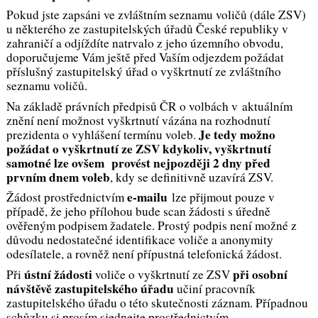
Pokud jste zapsáni ve zvláštním seznamu voličů (dále ZSV)
u některého ze zastupitelských úřadů České republiky v
zahraničí a odjíždíte natrvalo z jeho územního obvodu,
doporučujeme Vám ještě před Vaším odjezdem požádat
příslušný zastupitelský úřad o vyškrtnutí ze zvláštního
seznamu voličů.
Na základě právních předpisů ČR o volbách v aktuálním
znění není možnost vyškrtnutí vázána na rozhodnutí
Je tedy možno
prezidenta o vyhlášení termínu voleb.
požádat o vyškrtnutí ze ZSV
kdykoliv, vyškrtnutí
samotné lze ovšem provést nejpozději 2 dny před
prvním dnem voleb
, kdy se definitivně uzavírá ZSV.
e-mailu
Žádost prostřednictvím
lze přijmout pouze v
případě, že jeho přílohou bude scan žádosti s úředně
ověřeným podpisem žadatele. Prostý podpis není možné z
důvodu nedostatečné identifikace voliče a anonymity
odesílatele, a rovněž není přípustná telefonická žádost.
ústní žádosti
při osobní
Při
voliče o vyškrtnutí ze ZSV
návštěvě
zastupitelského úřadu
učiní pracovník
zastupitelského úřadu o této skutečnosti záznam. Případnou
schůzku si prosím sjednejte prostřednictvím