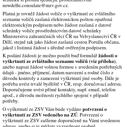
newdelhi.consulate@mzv.gov.cz.
Platná je rovněž žádost voliče o vyškrtnutí ze zvláštního
seznamu voličů zaslaná elektronickou poštou opatřená
elektronickým podpisem nebo žádost zaslaná z datové
schránky voliče prostřednictvím datové schránky
Ministerstva zahraničních věcí ČR na Velvyslanectví ČR v
Dillí, stejně tak jako žádost zaslaná cestou Portálu občana,
jakož i listinná žádost s úředně ověřeným podpisem.
žádosti o
K podání žádosti je možno použít buď formulář
vyškrtnutí ze zvláštního seznamu voličů (viz příloha)
,
anebo napsat žádost volnou formou s uvedením potřebných
údajů - jméno, příjmení, datum narození a rodné číslo z
důvodu kontroly a zamezení vyškrtnutí jiné osoby. Dále je
potřeba uvést trvalé bydliště v ČR, resp. doručovací adresu.
Doporučujeme uvést přímé kontakty, např. email, telefon
apod., z důvodu možnosti rychlého spojení v případě
potřeby.
potvrzení o
O vyškrtnutí ze ZSV Vám bude vydáno
vyškrtnutí
ze ZSV vedeného na ZÚ
. Potvrzení o
vyškrtnutí ze ZSV zašleme doporučeně na Vámi uvedenou
adresu, anebo si je můžete vyzvednout osobně.