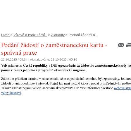
Úvod
>
Vízové a konzulární...
>
Aktuality
> Podání žádostí o...
Podání žádostí o zaměstnaneckou kartu -
správná praxe
22.10.2025 / 05:34 |
Aktualizováno:
22.10.2025 / 05:39
Velvyslanectví České republiky v Dillí upozorňuje, že žádosti o zaměstnanecké karty j
pouze v rámci jednoho z programů ekonomické migrace.
Žádosti o přidělení termínu v rámci emailového objednávání nemohou být zpracovány. Jedino
žádosti o vnitropodnikový převod. Stejně tak není možné žádosti podat prostřednictvím pošto
Takové žádosti nejsou velvyslanectvím akceptovány. Pro více informací navštivte
webové strá
velvyslanectví
.