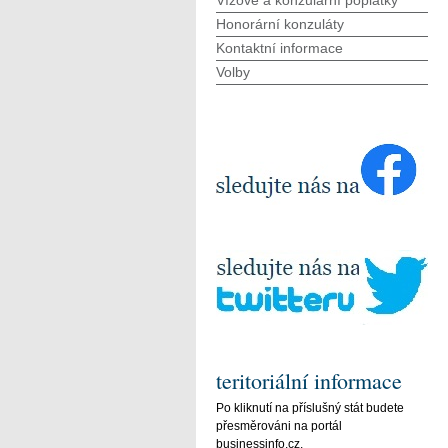
Vízové a konzulární poplatky
Honorární konzuláty
Kontaktní informace
Volby
teritoriální informace
Po kliknutí na příslušný stát budete
přesměrováni na portál
businessinfo.cz.