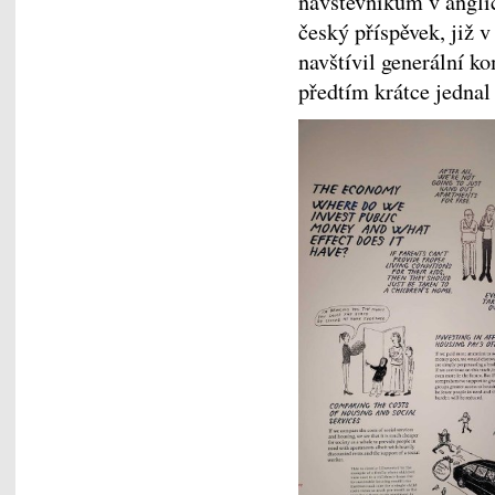
návštěvníkům v angli
český příspěvek, již 
navštívil generální ko
předtím krátce jedna