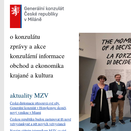
o konzulátu
zprávy a akce
konzulární informace
obchod a ekonomika
krajané a kultura
aktuality MZV
Česká diplomacie přesouvá své síly.
Generální konzulát v Hongkongu skončí,
nový vznikne v Miami
Českou republiku budou zastupovat tři nové
velvyslankyně a pět nových velvyslanců
Novým státním tajemníkem MZV se stal