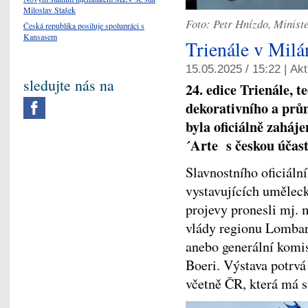
Miloslav Stašek
Foto: Petr Hnízdo, Ministe
Česká republika posiluje spolupráci s
Kansasem
Trienále v Milá
15.05.2025 / 15:22 |
Akt
sledujte nás na
24. edice Trienále,
dekorativního a prů
byla oficiálně zaháje
´Arte s českou účas
Slavnostního oficiální
vystavujících uměleck
projevy pronesli mj. m
vlády regionu Lombar
anebo generální komis
Boeri. Výstava potrvá d
včetně ČR, která má s