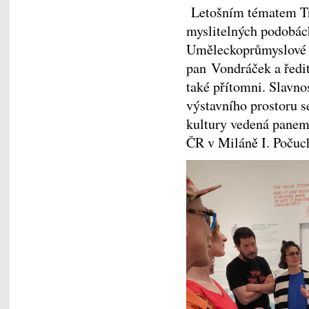
Letošním tématem Tri
myslitelných podobách
Uměleckoprůmyslové 
pan Vondráček a ředit
také přítomni. Slavno
výstavního prostoru s
kultury vedená pane
ČR v Miláně I. Poču