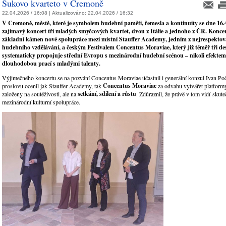
Sukovo kvarteto v Cremoně
22.04.2026 / 16:08 |
Aktualizováno:
22.04.2026 / 16:32
V Cremoně, městě, které je s
ymbolem hudební paměti, řemesla a kontinuity se dne 16.
zajímavý koncert tří mladých smyčcových kvartet, dvou z Itálie a jednoho z ČR. Konce
základní kámen nové spolupráce mezi místní St
auffer Academy
, jedním z nejrespektov
hudebního vzdělávání, a českým F
estivalem Concentus Moraviae
, který již téměř tři des
systematicky propojuje střední Evropu s mezinárodní hudební scénou – nikoli efektem,
dlouhodobou prací s mladými talenty
.
Výjimečného koncertu se na pozvání Concentus Moraviae účastnil i generální konzul Ivan P
Concentus Moraviae
proslovu ocenil jak Stauffer Academy, tak
za odvahu vytvářet platformy
setkání, sdílení a růstu
založeny na soutěživosti, ale na
. Zdůraznil, že právě v tom vidí skut
mezinárodní kulturní spolupráce.