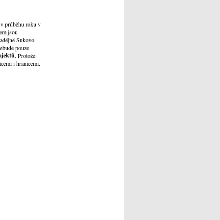
 v průběhu roku v
tem jsou
 nadějně Sukovo
 nebude pouze
ojektů
. Protože
cemi i hranicemi.