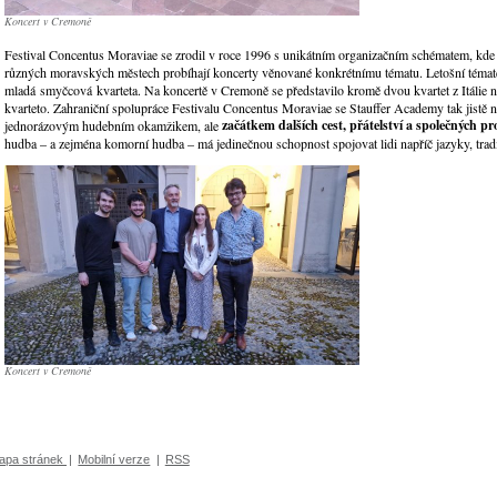
Koncert v Cremoně
Festival Concentus Moraviae se zrodil v roce 1996 s unikátním organizačním schématem, kde
různých moravských městech probíhají koncerty věnované konkrétnímu tématu. Letošní téma
mladá smyčcová kvarteta. Na koncertě v Cremoně se představilo kromě dvou kvartet z Itálie
kvarteto. Zahraniční spolupráce Festivalu Concentus Moraviae se Stauffer Academy tak jistě
začátkem dalších cest, přátelství a společných pr
jednorázovým hudebním okamžikem, ale
hudba – a zejména komorní hudba – má jedinečnou schopnost spojovat lidi napříč jazyky, tradi
Koncert v Cremoně
apa stránek
|
Mobilní verze
|
RSS