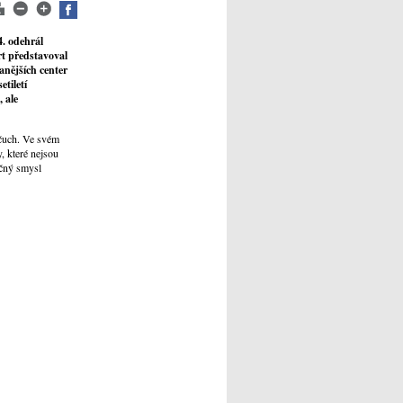
4. odehrál
rt představoval
anějších center
etiletí
 ale
očuch. Ve svém
, které nejsou
ečný smysl