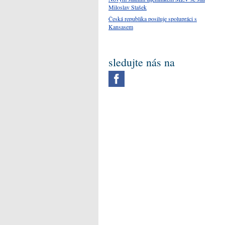
Miloslav Stašek
Česká republika posiluje spolupráci s
Kansasem
sledujte nás na