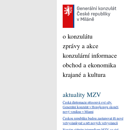
o konzulátu
zprávy a akce
konzulární informace
obchod a ekonomika
krajané a kultura
aktuality MZV
Česká diplomacie přesouvá své síly.
Generální konzulát v Hongkongu skončí,
nový vznikne v Miami
Českou republiku budou zastupovat tři nové
velvyslankyně a pět nových velvyslanců
Novým státním tajemníkem MZV se stal