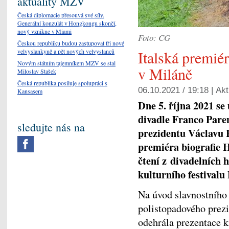
aktuality MZV
Česká diplomacie přesouvá své síly.
Generální konzulát v Hongkongu skončí,
nový vznikne v Miami
Foto: CG
Českou republiku budou zastupovat tři nové
velvyslankyně a pět nových velvyslanců
Italská premi
Novým státním tajemníkem MZV se stal
v Miláně
Miloslav Stašek
Česká republika posiluje spolupráci s
06.10.2021 / 19:18 |
Akt
Kansasem
Dne 5. října 2021 se
divadle Franco Pare
sledujte nás na
prezidentu Václavu H
premiéra biografie 
čtení z divadelních 
kulturního festivalu
Na úvod slavnostního
polistopadového prez
odehrála prezentace k