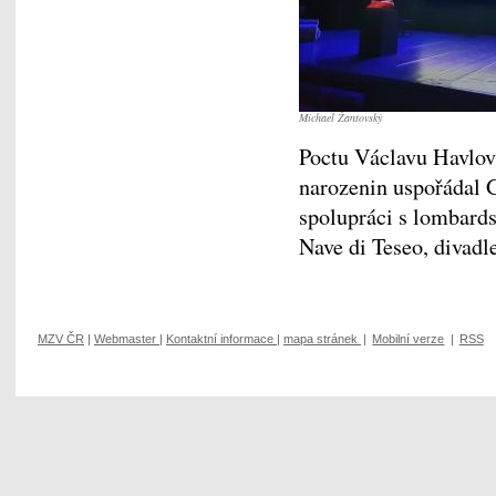
Michael Žantovský
Poctu Václavu Havlovi
narozenin uspořádal 
spolupráci s lombard
Nave di Teseo, divad
MZV ČR
|
Webmaster
|
Kontaktní informace
|
mapa stránek
|
Mobilní verze
|
RSS