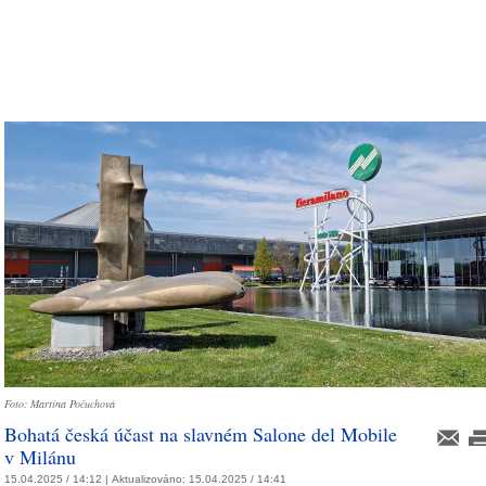
Foto: Martina Počuchová
Bohatá česká účast na slavném Salone del Mobile
v Milánu
15.04.2025 / 14:12 |
Aktualizováno:
15.04.2025 / 14:41