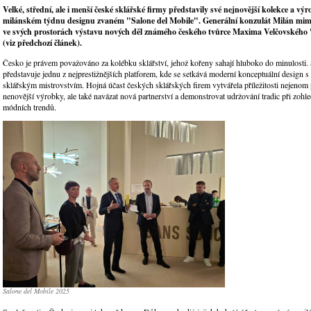
Velké, střední, ale i menší české sklářské firmy představily své nejnovější kolekce a vý
milánském týdnu designu zvaném "Salone del Mobile". Generální konzulát Milán mim
ve svých prostorách výstavu nových děl známého českého tvůrce Maxima Velčovského 
(viz předchozí článek).
Česko je právem považováno za kolébku sklářství, jehož kořeny sahají hluboko do minulosti.
představuje jednu z nejprestižnějších platforem, kde se setkává moderní konceptuální design s
sklářským mistrovstvím. Hojná účast českých sklářských firem vytvářela příležitosti nejenom 
nenovější výrobky, ale také navázat nová partnerství a demonstrovat udržování tradic při zohl
módních trendů.
Salone del Mobile 2025