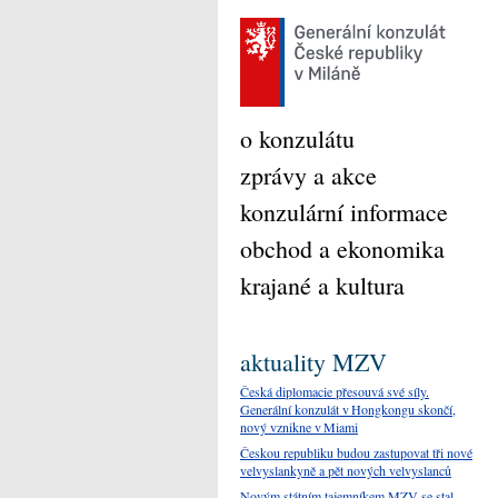
o konzulátu
zprávy a akce
konzulární informace
obchod a ekonomika
krajané a kultura
aktuality MZV
Česká diplomacie přesouvá své síly.
Generální konzulát v Hongkongu skončí,
nový vznikne v Miami
Českou republiku budou zastupovat tři nové
velvyslankyně a pět nových velvyslanců
Novým státním tajemníkem MZV se stal