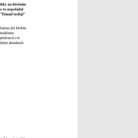
robky na letošním
o to uspořádal
"Triumf trofejí"
 Salone del Mobile
 tradičním
představit své
ednění aktuálních