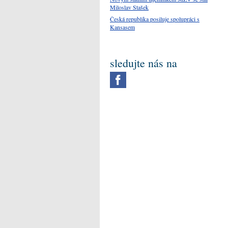
Miloslav Stašek
Česká republika posiluje spolupráci s
Kansasem
sledujte nás na