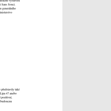
ánském výstavišti
či Sans Souci.
ou generálního
nisterstvo
 představily také
 Lipa 47 anebo
 pozitivní,
 v budoucnu