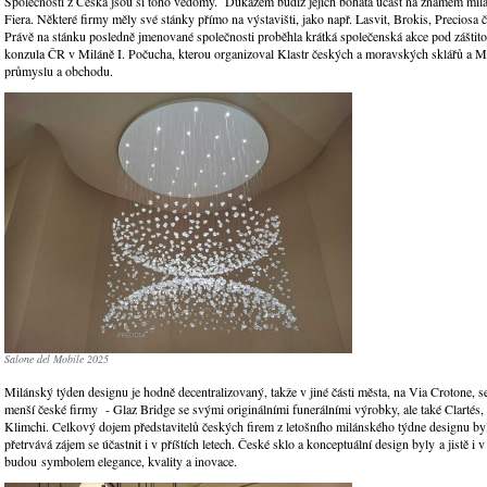
Společnosti z Česka jsou si toho vědomy. Důkazem budiž jejich bohatá účast na známém mil
Fiera. Některé firmy měly své stánky přímo na výstavišti, jako např. Lasvit, Brokis, Preciosa 
Právě na stánku posledně jmenované společnosti proběhla krátká společenská akce pod záštit
konzula ČR v Miláně I. Počucha, kterou organizoval Klastr českých a moravských sklářů a Mi
průmyslu a obchodu.
Salone del Mobile 2025
Milánský týden designu je hodně decentralizovaný, takže v jiné části města, na Via Crotone, se
menší české firmy - Glaz Bridge se svými originálními funerálními výrobky, ale také Clartés,
Klimchi. Celkový dojem představitelů českých firem z letošního milánského týdne designu byl
přetrvává zájem se účastnit i v příštích letech. České sklo a konceptuální design byly a jistě i
budou symbolem elegance, kvality a inovace.