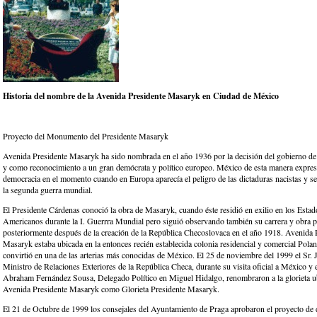
Historia del nombre de la Avenida Presidente Masaryk en Ciudad de México
Proyecto del Monumento del Presidente Masaryk
Avenida Presidente Masaryk ha sido nombrada en el año 1936 por la decisión del gobierno d
y como reconocimiento a un gran demócrata y político europeo. México de esta manera expres
democracia en el momento cuando en Europa aparecía el peligro de las dictaduras nacistas y s
la segunda guerra mundial.
El Presidente Cárdenas conoció la obra de Masaryk, cuando éste residió en exilio en los Esta
Americanos durante la I. Guerrra Mundial pero siguió observando también su carrera y obra po
posteriormente después de la creación de la República Checoslovaca en el año 1918. Avenida 
Masaryk estaba ubicada en la entonces recién establecida colonia residencial y comercial Pola
convirtió en una de las arterias más conocidas de México. El 25 de noviembre del 1999 el Sr.
Ministro de Relaciones Exteriores de la República Checa, durante su visita oficial a México y 
Abraham Fernández Sousa, Delegado Político en Miguel Hidalgo, renombraron a la glorieta ub
Avenida Presidente Masaryk como Glorieta Presidente Masaryk.
El 21 de Octubre de 1999 los consejales del Ayuntamiento de Praga aprobaron el proyecto de d