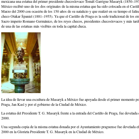
mexicana una estatua del primer presidente checoslovaco Tomáš Garrigue Masaryk (1850–19
México recibió uno de los dos originales de la misma estatua que ha sido colocada en el Castil
Marzo del 2000 con ocasión de los 150 aňos de su natalicio y que realizó en su tiempo el falle
checo Otakar Španiel (1881–1955). Ya que el Castillo de Praga es la sede tradicional de los e
Sacro imperio Romano Germánico, de los reyes checos, presidentes checoslovacos y más tarde 
de una de las estatuas más visibles en toda la capital checa.
La idea de llevar una escultura de Masaryk a México fue apoyada desde el primer momento po
Praga, Jan Kasl y por el gobierno de la Ciudad de México.
La estatua del Presidente T. G. Masaryk frente a la entrada del Castillo de Praga, fue develada
2000.
Una segunda copia de la misma estatua donada por el Ayuntamiento praguense fue develada el
2000 en la Glorieta Presidente T. G. Masaryk en la Ciudad de México.