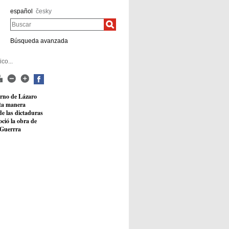
español
česky
Buscar
Búsqueda avanzada
co...
erno de Lázaro
sta manera
de las dictaduras
ció la obra de
 Guerrra