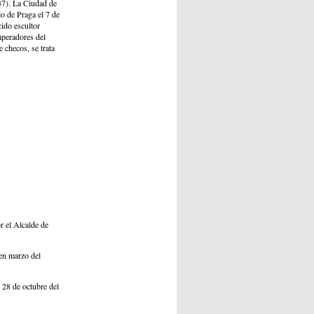
37). La Ciudad de
lo de Praga el 7 de
cido escultor
mperadores del
checos, se trata
r el Alcalde de
 en marzo del
 28 de octubre del