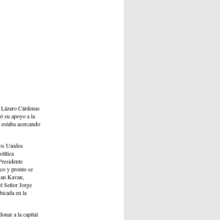
e Lázaro Cárdenas
ó su apoyo a la
e estaba acercando
dos Unidos
lítica
Presidente
nco y pronto se
 Jan Kavan,
el Seňor Jorge
icada en la
onar a la capital