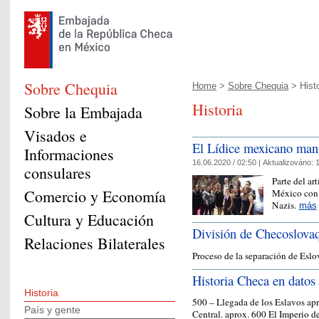
Sobre Chequia
Home
>
Sobre Chequia
> Histo
Historia
Sobre la Embajada
Visados e
El Lídice mexicano mant
Informaciones
16.06.2020 / 02:50 |
Aktualizováno:
1
consulares
Parte del ar
Comercio y Economía
México con 
Nazis.
más
Cultura y Educación
División de Checoslova
Relaciones Bilaterales
Proceso de la separación de Esl
Historia Checa en datos
Historia
500 – Llegada de los Eslavos ap
País y gente
Central. aprox. 600 El Imperio d