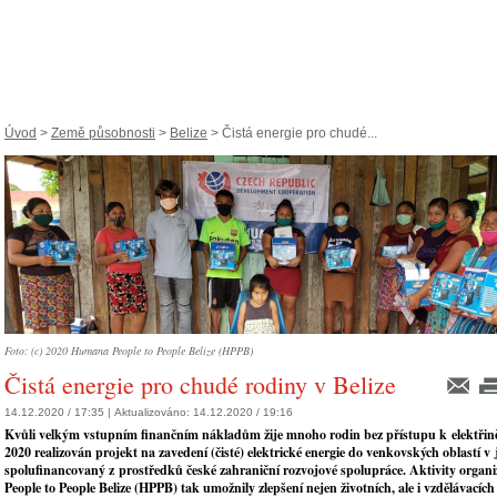
Úvod
>
Země působnosti
>
Belize
> Čistá energie pro chudé...
Foto: (c) 2020 Humana People to People Belize (HPPB)
Čistá energie pro chudé rodiny v Belize
14.12.2020 / 17:35 |
Aktualizováno:
14.12.2020 / 19:16
Kvůli velkým vstupním finančním nákladům žije mnoho rodin bez přístupu k elektřině,
2020 realizován projekt na zavedení (čisté) elektrické energie do venkovských oblastí v 
spolufinancovaný z prostředků české zahraniční rozvojové spolupráce. Aktivity orga
People to People Belize (HPPB) tak umožnily zlepšení nejen životních, ale i vzdělávacíc