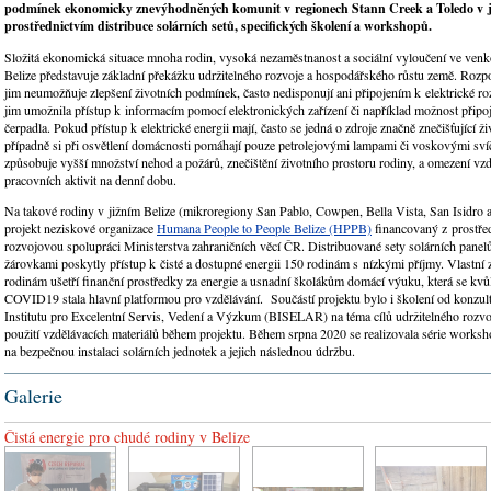
podmínek ekonomicky znevýhodněných komunit v regionech Stann Creek a Toledo v ji
prostřednictvím distribuce solárních setů, specifických školení a workshopů.
Složitá ekonomická situace mnoha rodin, vysoká nezaměstnanost a sociální vyloučení ve ven
Belize představuje základní překážku udržitelného rozvoje a hospodářského růstu země. Rozpo
jim neumožňuje zlepšení životních podmínek, často nedisponují ani připojením k elektrické roz
jim umožnila přístup k informacím pomocí elektronických zařízení či například možnost připo
čerpadla. Pokud přístup k elektrické energii mají, často se jedná o zdroje značně znečišťující ži
případně si při osvětlení domácnosti pomáhají pouze petrolejovými lampami či voskovými sví
způsobuje vyšší množství nehod a požárů, znečištění životního prostoru rodiny, a omezení vzd
pracovních aktivit na denní dobu.
Na takové rodiny v jižním Belize (mikroregiony San Pablo, Cowpen, Bella Vista, San Isidro a 
projekt neziskové organizace
Humana People to People Belize (HPPB)
financovaný z prostře
rozvojovou spolupráci Ministerstva zahraničních věcí ČR. Distribuované sety solárních panelů
žárovkami poskytly přístup k čisté a dostupné energii 150 rodinám s nízkými příjmy. Vlastní z
rodinám ušetří finanční prostředky za energie a usnadní školákům domácí výuku, která se kvů
COVID19 stala hlavní platformou pro vzdělávání. Součástí projektu bylo i školení od konzul
Institutu pro Excelentní Servis, Vedení a Výzkum (BISELAR) na téma cílů udržitelného rozvo
použití vzdělávacích materiálů během projektu. Během srpna 2020 se realizovala série work
na bezpečnou instalaci solárních jednotek a jejich následnou údržbu.
Galerie
Čistá energie pro chudé rodiny v Belize