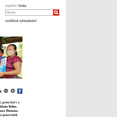
español
česky
Hledat
rozšířené vyhledávání
 proto byl v r.
jižním Belize,
nizace Humana
h a pracovních