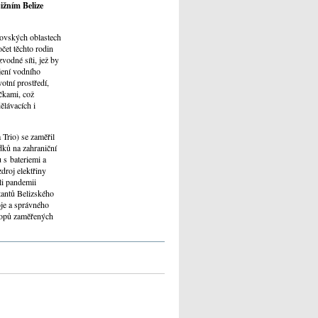
žním Belize
kovských oblastech
čet těchto rodin
vodné síti, jež by
jení vodního
votní prostředí,
čkami, což
ělávacích i
Trio) se zaměřil
dků na zahraniční
 s bateriemi a
droj elektřiny
li pandemii
tantů Belizského
je a správného
shopů zaměřených