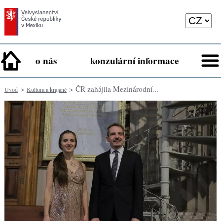
o nás
konzulární informace
>
> ČR zahájila Mezinárodní...
Úvod
Kultura a krajané