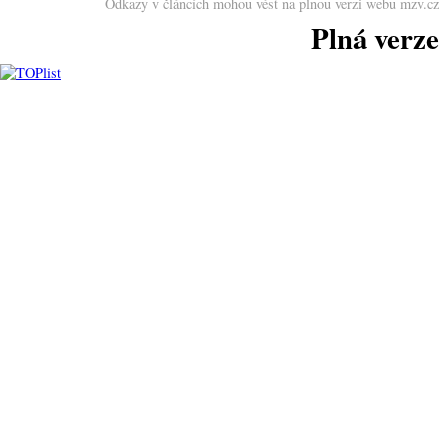
Odkazy v článcích mohou vést na plnou verzi webu mzv.cz
Plná verze