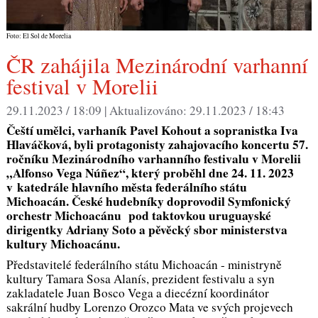
Foto: El Sol de Morelia
ČR zahájila Mezinárodní varhanní
festival v Morelii
29.11.2023 / 18:09 |
Aktualizováno:
29.11.2023 / 18:43
Čeští umělci, varhaník Pavel Kohout a sopranistka Iva
Hlaváčková, byli protagonisty zahajovacího koncertu 57.
ročníku Mezinárodního varhanního festivalu v Morelii
„Alfonso Vega Núñez“, který proběhl dne 24. 11. 2023
v katedrále hlavního města federálního státu
Michoacán. České hudebníky doprovodil Symfonický
orchestr Michoacánu pod taktovkou uruguayské
dirigentky Adriany Soto a pěvěcký sbor ministerstva
kultury Michoacánu.
Představitelé federálního státu Michoacán - ministryně
kultury Tamara Sosa Alanís, prezident festivalu a syn
zakladatele Juan Bosco Vega a diecézní koordinátor
sakrální hudby Lorenzo Orozco Mata ve svých projevech