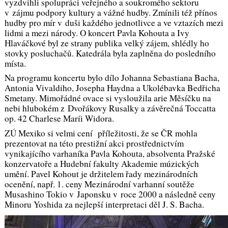
vyzdvihli spolupráci veřejného a soukromého sektoru
v zájmu podpory kultury a vážné hudby. Zmínili též přínos
hudby pro mír v duši každého jednotlivce a ve vztazích mezi
lidmi a mezi národy. O koncert Pavla Kohouta a Ivy
Hlaváčkové byl ze strany publika velký zájem, shlédly ho
stovky posluchačů. Katedrála byla zaplněna do posledního
místa.
Na programu koncertu bylo dílo Johanna Sebastiana Bacha,
Antonia Vivaldiho, Josepha Haydna a Ukolébavka Bedřicha
Smetany. Mimořádné ovace si vysloužila arie Měsíčku na
nebi hlubokém z Dvořákovy Rusalky a závěrečná Toccatta
op. 42 Charlese Maríi Widora.
ZÚ Mexiko si velmi cení příležitosti, že se ČR mohla
prezentovat na této prestižní akci prostřednictvím
vynikajícího varhaníka Pavla Kohouta, absolventa Pražské
konzervatoře a Hudební fakulty Akademie múzických
umění. Pavel Kohout je držitelem řady mezinárodních
ocenění, např. 1. ceny Mezinárodní varhanní soutěže
Musashino Tokio v Japonsku v roce 2000 a následně ceny
Minoru Yoshida za nejlepší interpretaci děl J. S. Bacha.