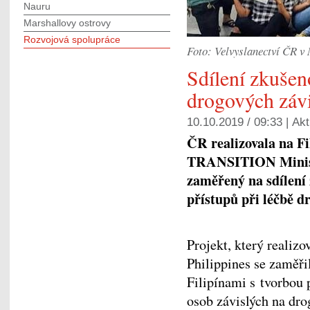
Nauru
Marshallovy ostrovy
Rozvojová spolupráce
Foto: Velvyslanectví ČR v
Sdílení zkušen
drogových závi
10.10.2019 / 09:33 |
Akt
ČR realizovala na F
TRANSITION Ministe
zaměřený na sdílení 
přístupů při léčbě dr
Projekt, který realiz
Philippines se zaměř
Filipínami s tvorbou 
osob závislých na dro