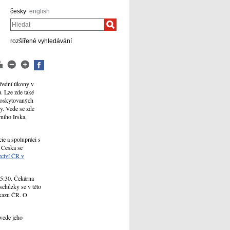
česky
english
Hledat
rozšířené vyhledávání
úřední úkony v
. Lze zde také
 poskytovaných
ky. Vede se zde
ního Irska,
ie a spolupráci s
e Česka se
ectví ČR v
15:30. Čekárna
schůzky se v této
ůkazu ČR. O
vede jeho