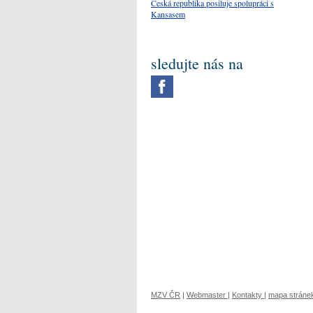
Česká republika posiluje spolupráci s
Kansasem
sledujte nás na
MZV ČR
|
Webmaster
|
Kontakty
|
mapa stráne