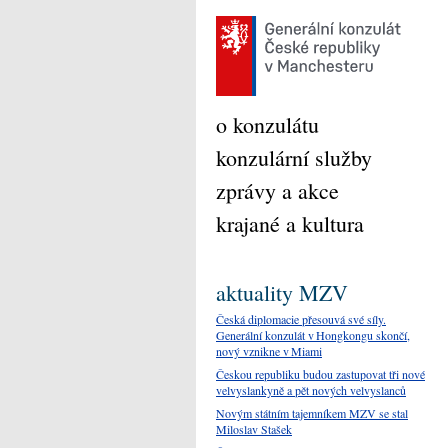
o konzulátu
konzulární služby
zprávy a akce
krajané a kultura
aktuality MZV
Česká diplomacie přesouvá své síly.
Generální konzulát v Hongkongu skončí,
nový vznikne v Miami
Českou republiku budou zastupovat tři nové
velvyslankyně a pět nových velvyslanců
Novým státním tajemníkem MZV se stal
Miloslav Stašek