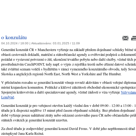
o konzulátu
04.10.2024 / 18:00 |
Aktualizováno:
03.01.2025 / 11:09
Generální konzulát ČR v Manchesteru vyřizuje na základě předem dojednané schůzky běžné 
oblasti cestovních dokladů, matriční a státoobčanské agendy a ověřování podpisů a dokumentů
požádat o vystavení potvrzení o žití, ukončení trvalého pobytu nebo další služby, včetně těch
prostřednictvím CzechPOINT, tedy např. o výpis z rejstříku trestů nebo zřízení datové schrán
také zvláštní seznam voličů s bydlištěm v rámci vymezeného konzulárního obvodu, tedy Sever
Skotska a anglických regionů North East, North West a Yorkshire and The Humber.
V příslušném rozsahu se generální konzulát věnuje rovněž aktivitám v oblasti veřejné diplomac
místní krajanskou komunitou. Politické a klíčové záležitosti obchodně-ekonomické spoluprác
Spojeným královstvím a další specializované agendy, včetně žádostí o víza vyřizuje
Velvyslan
Londýně
.
Generální konzulát je pro veřejnost otevřen každý všední den v době 09:00 - 12:00 a 13:00 - 
úřadu je k dispozici nejdříve 15 minut před časem objednané schůzky. Bez předem dojednané 
době vyřizuje pouze nahlášení ztráty nebo odcizení cestovního pasu ČR nebo občanského pr
státních svátcích je generální konzulát uzavřen.
Za chod úřadu je zodpovědný generální konzul David Frous. V době jeho nepřítomnosti úřad 
zástupkyně Jana Karla Režná.