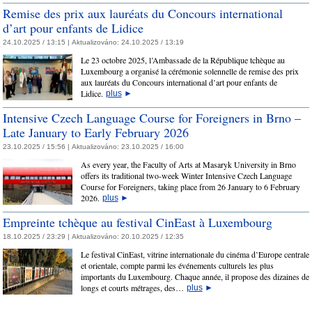
Remise des prix aux lauréats du Concours international
d’art pour enfants de Lidice
24.10.2025 / 13:15 |
Aktualizováno:
24.10.2025 / 13:19
Le 23 octobre 2025, l’Ambassade de la République tchèque au
Luxembourg a organisé la cérémonie solennelle de remise des prix
aux lauréats du Concours international d’art pour enfants de
Lidice.
plus
►
Intensive Czech Language Course for Foreigners in Brno –
Late January to Early February 2026
23.10.2025 / 15:56 |
Aktualizováno:
23.10.2025 / 16:00
As every year, the Faculty of Arts at Masaryk University in Brno
offers its traditional two-week Winter Intensive Czech Language
Course for Foreigners, taking place from 26 January to 6 February
2026.
plus
►
Empreinte tchèque au festival CinEast à Luxembourg
18.10.2025 / 23:29 |
Aktualizováno:
20.10.2025 / 12:35
Le festival CinEast, vitrine internationale du cinéma d’Europe centrale
et orientale, compte parmi les événements culturels les plus
importants du Luxembourg. Chaque année, il propose des dizaines de
longs et courts métrages, des…
plus
►