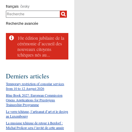
français
česky
Recherche
Recherche avancée
Derniers articles
Temporary restriction of consular services
from 10 to 12 August 2026
Blue Book 2027: European Commission
Opens Applications for Prestigious
Traineeship Programme
Le verre tchèque, l’artisanat d’art et le design
au Luxembourg
La musique tchèque de retour à Berdorf :
Michal Prokop sera l’invité de cette année