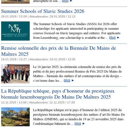
atmosphère et son…
plus
►
Summer Schools of Slavic Studies 2026
29.01.2026 / 12:09 |
Aktualizováno:
29.01.2026 / 12:13
The Summer Schools of Slavic Studies (SSSS) for 2026 offer
scholarships for applicants interested in participating in summer
courses focused on Slavic languages and cultures. For applicants
from Luxembourg, one scholarship is available at the…
plus
►
Remise solennelle des prix de la Biennale De Mains de
Maîtres 2025
18.01.2026 / 13:27 |
Aktualizováno:
18.01.2026 / 13:30
Le 16 janvier 2025, la cérémonie solennelle de remise des prix du
public et du jury professionnel Remise de Prix 2025 De Mains de
Maîtres – biennale des métiers d’art contemporains et du design –
s’est tenue dans les…
plus
►
La République tchèque, pays d’honneur du prestigieux
biennale luxembourgeois De Mains De Maîtres 2025
12.11.2025 / 13:06 |
Aktualizováno:
12.11.2025 / 17:28
La République tchèque est le pays d’honneur de l’édition 2025 du
prestigieux biennale luxembourgeois des métiers d’art De Mains De
Maîtres (DMDM), qui se tiendra du 19 au 23 novembre 2025 dans
l’emblématique bâtiment de…
plus
►