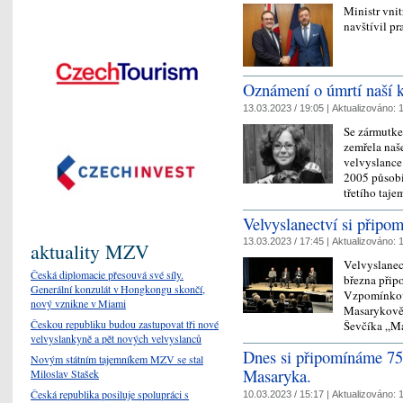
Ministr vni
navštívil p
Oznámení o úmrtí naší 
13.03.2023 / 19:05 |
Aktualizováno:
1
Se zármutke
zemřela naš
velvyslance
2005 působi
třetího taj
Velvyslanectví si připo
13.03.2023 / 17:45 |
Aktualizováno:
1
aktuality MZV
Velvyslanec
Česká diplomacie přesouvá své síly.
března přip
Generální konzulát v Hongkongu skončí,
Vzpomínkový
nový vznikne v Miami
Masarykově 
Českou republiku budou zastupovat tři nové
Ševčíka „M
velvyslankyně a pět nových velvyslanců
Dnes si připomínáme 75 
Novým státním tajemníkem MZV se stal
Masaryka.
Miloslav Stašek
Česká republika posiluje spolupráci s
10.03.2023 / 15:17 |
Aktualizováno:
1