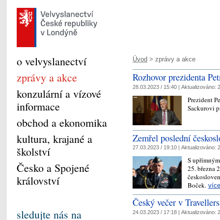
o velvyslanectví
Úvod
> zprávy a akce
zprávy a akce
Rozhovor prezidenta Pe
28.03.2023 / 15:40 |
Aktualizováno:
2
konzulární a vízové
Prezident P
informace
Sackurovi 
obchod a ekonomika
Zemřel poslední českos
kultura, krajané a
školství
27.03.2023 / 19:10 |
Aktualizováno:
2
S upřímným 
Česko a Spojené
25. března 
českosloven
království
Boček.
víc
Český večer v Traveller
sledujte nás na
24.03.2023 / 17:18 |
Aktualizováno:
2