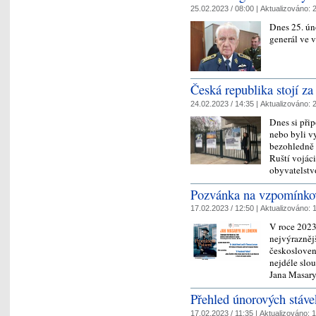
25.02.2023 / 08:00 |
Aktualizováno:
2
Dnes 25. ún
generál ve 
Česká republika stojí za
24.02.2023 / 14:35 |
Aktualizováno:
2
Dnes si přip
nebo byli v
bezohledně 
Ruští vojáci
obyvatelst
Pozvánka na vzpomínko
17.02.2023 / 12:50 |
Aktualizováno:
1
V roce 2023 
nejvýrazněj
českosloven
nejdéle slo
Jana Masar
Přehled únorových stáve
17.02.2023 / 11:35 |
Aktualizováno:
1