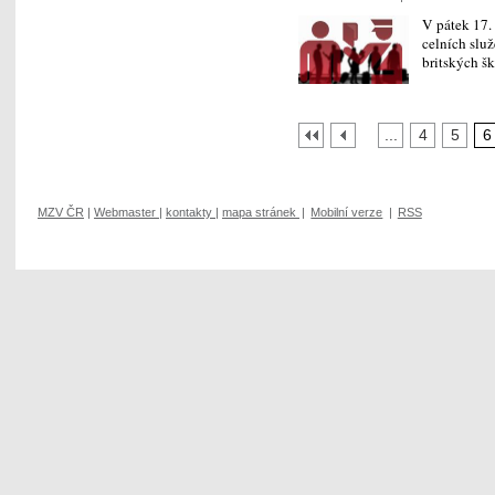
V pátek 17. 
celních služ
britských š
...
4
5
6
MZV ČR
|
Webmaster
|
kontakty
|
mapa stránek
|
Mobilní verze
|
RSS