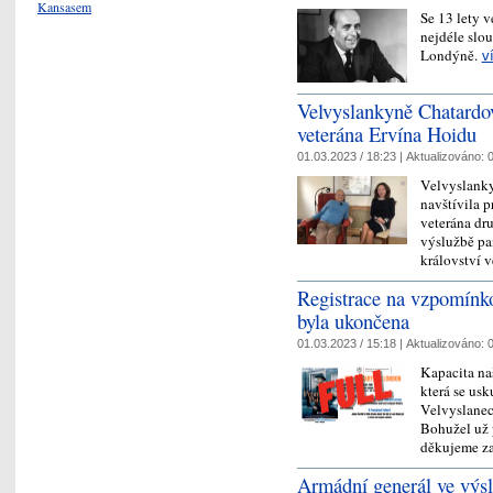
Kansasem
Se 13 lety 
nejdéle slo
Londýně.
v
Velvyslankyně Chatardov
veterána Ervína Hoidu
01.03.2023 / 18:23 |
Aktualizováno:
0
Velvyslanky
navštívila 
veterána dru
výslužbě pa
království 
Registrace na vzpomínk
byla ukončena
01.03.2023 / 15:18 |
Aktualizováno:
0
Kapacita na
která se usk
Velvyslanec
Bohužel už 
děkujeme z
Armádní generál ve výsl