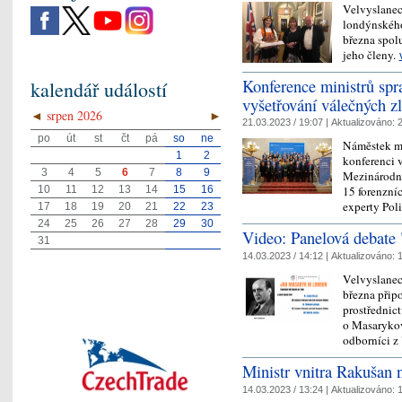
Velvyslanec
londýnského
března spol
jeho členy.
Konference ministrů spr
kalendář událostí
vyšetřování válečných z
◄
srpen 2026
►
21.03.2023 / 19:07 |
Aktualizováno:
2
po
út
st
čt
pá
so
ne
Náměstek mi
1
2
konferenci 
3
4
5
6
7
8
9
Mezinárodní
10
11
12
13
14
15
16
15 forenzníc
experty Po
17
18
19
20
21
22
23
24
25
26
27
28
29
30
Video: Panelová debate
31
14.03.2023 / 14:12 |
Aktualizováno:
1
Velvyslanec
března přip
prostřednic
o Masarykov
odborníci 
Ministr vnitra Rakušan 
14.03.2023 / 13:24 |
Aktualizováno:
1