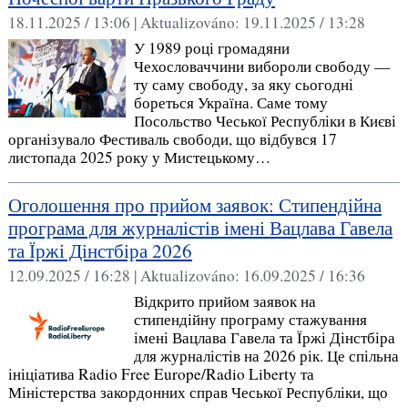
18.11.2025 / 13:06 |
Aktualizováno:
19.11.2025 / 13:28
У 1989 році громадяни
Чехословаччини вибороли свободу —
ту саму свободу, за яку сьогодні
бореться Україна. Саме тому
Посольство Чеської Республіки в Києві
організувало Фестиваль свободи, що відбувся 17
листопада 2025 року у Мистецькому…
Оголошення про прийом заявок: Стипендійна
програма для журналістів імені Вацлава Гавела
та Їржі Дінстбіра 2026
12.09.2025 / 16:28 |
Aktualizováno:
16.09.2025 / 16:36
Відкрито прийом заявок на
стипендійну програму стажування
імені Вацлава Гавела та Їржі Дінстбіра
для журналістів на 2026 рік. Це спільна
ініціатива Radio Free Europe/Radio Liberty та
Міністерства закордонних справ Чеської Республіки, що