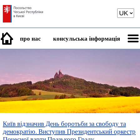
про нас
консульська інформація
Київ відзначив День боротьби за свободу та
демократію. Виступив Президентський оркестр
Почесної варти Празького Граду