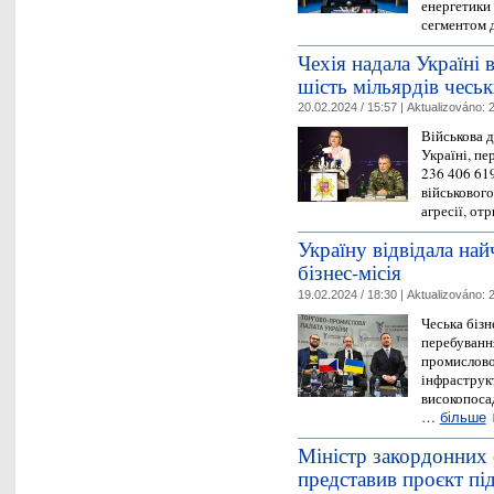
енергетики 
сегментом 
Чехія надала Україні 
шість мільярдів чесь
20.02.2024 / 15:57 |
Aktualizováno:
2
Військова 
Україні, пе
236 406 61
військового
агресії, о
Україну відвідала най
бізнес-місія
19.02.2024 / 18:30 |
Aktualizováno:
2
Чеська бізн
перебування
промисловос
інфраструк
високопосад
…
більше
Міністр закордонних 
представив проєкт пі