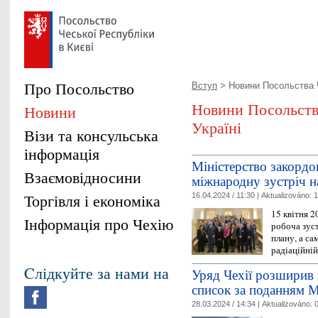
Про Посольство
Вступ
> Новини Посольствa Ч
Новини Посольствa
Новини
Україні
Візи та консульська
інформація
Міністерство закордо
Взаємовідносини
міжнародну зустріч н
Торгівля і економіка
16.04.2024 / 11:30 |
Aktualizováno:
1
15 квітня 2
Інформація про Чехію
робоча зус
плану, а са
радіаційній
Cлідкуйте за нами на
Уряд Чехії розширив 
список за поданням М
28.03.2024 / 14:34 |
Aktualizováno:
0