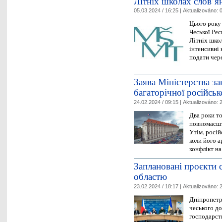
Літніх школах слов’ян
05.03.2024 / 16:25 |
Aktualizováno:
0
Цього року 
Чеської Рес
Літніх шко
інтенсивні 
подати чер
Заява Міністерства з
багаторічної російськ
24.02.2024 / 09:15 |
Aktualizováno:
2
Два роки т
повномасшт
Утім, росій
коли його а
конфлікт н
Заплановані проєкти 
областю
23.02.2024 / 18:17 |
Aktualizováno:
2
Дніпропетро
чеського до
господарст