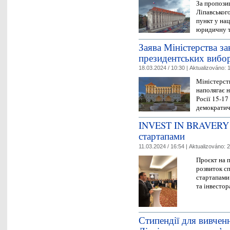
За пропози
Ліпавського
пункт у на
юридичну т
Заява Міністерства з
президентських вибор
18.03.2024 / 10:30 |
Aktualizováno:
1
Міністерст
наполягає н
Росії 15-17
демократи
INVEST IN BRAVERY –
стартапами
11.03.2024 / 16:54 |
Aktualizováno:
2
Проєкт на 
розвиток с
стартапами
та інвесто
Стипендії для вивченн