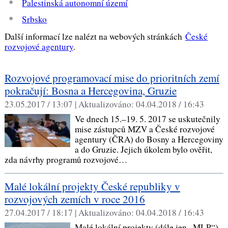
Palestinská autonomní území
Srbsko
Další informací lze nalézt na webových stránkách
České
rozvojové agentury
.
Rozvojové programovací mise do prioritních zemí
pokračují: Bosna a Hercegovina, Gruzie
23.05.2017 / 13:07 |
Aktualizováno:
04.04.2018 / 16:43
Ve dnech 15.–19. 5. 2017 se uskutečnily
mise zástupců MZV a České rozvojové
agentury (ČRA) do Bosny a Hercegoviny
a do Gruzie. Jejich úkolem bylo ověřit,
zda návrhy programů rozvojové…
Malé lokální projekty České republiky v
rozvojových zemích v roce 2016
27.04.2017 / 18:17 |
Aktualizováno:
04.04.2018 / 16:43
Malé lokální projekty (dále jen „MLP“)