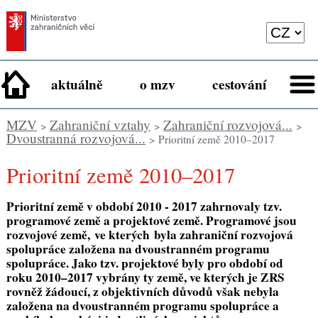
aktuálně
o mzv
cestování
MZV
Zahraniční vztahy
Zahraniční rozvojová...
>
>
>
Dvoustranná rozvojová...
> Prioritní země 2010–2017
Prioritní země 2010–2017
Prioritní země v období 2010 - 2017 zahrnovaly tzv.
programové země a projektové země. Programové jsou
rozvojové země,
ve kterých byla zahraniční rozvojová
spolupráce založena na dvoustranném programu
spolupráce.
Jako tzv. projektové byly pro období od
roku 2010–2017 vybrány ty země, ve kterých je ZRS
rovněž žádoucí, z objektivních důvodů však nebyla
založena na dvoustranném programu spolupráce a