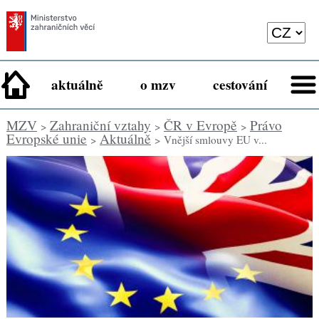
aktuálně
o mzv
cestování
MZV
Zahraniční vztahy
ČR v Evropě
Právo
>
>
>
Evropské unie
Aktuálně
>
> Vnější smlouvy EU v...