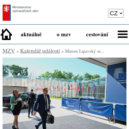
aktuálně
o mzv
cestování
MZV
Kalendář událostí
>
> Ministr Lipavský se...