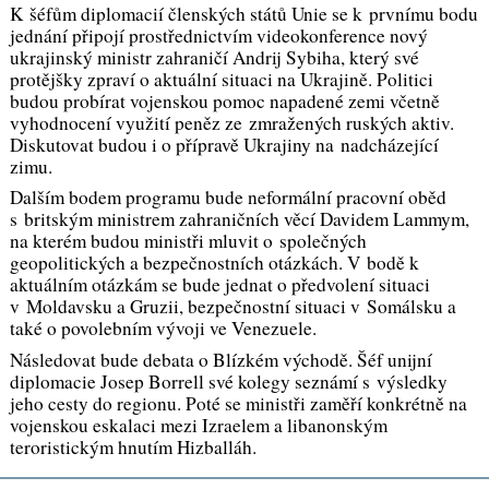
K šéfům diplomacií členských států Unie se k prvnímu bodu
jednání připojí prostřednictvím videokonference nový
ukrajinský ministr zahraničí Andrij Sybiha, který své
protějšky zpraví o aktuální situaci na Ukrajině. Politici
budou probírat vojenskou pomoc napadené zemi včetně
vyhodnocení využití peněz ze zmražených ruských aktiv.
Diskutovat budou i o přípravě Ukrajiny na nadcházející
zimu.
Dalším bodem programu bude neformální pracovní oběd
s britským ministrem zahraničních věcí Davidem Lammym,
na kterém budou ministři mluvit o společných
geopolitických a bezpečnostních otázkách. V bodě k
aktuálním otázkám se bude jednat o předvolení situaci
v Moldavsku a Gruzii, bezpečnostní situaci v Somálsku a
také o povolebním vývoji ve Venezuele.
Následovat bude debata o Blízkém východě. Šéf unijní
diplomacie Josep Borrell své kolegy seznámí s výsledky
jeho cesty do regionu. Poté se ministři zaměří konkrétně na
vojenskou eskalaci mezi Izraelem a libanonským
teroristickým hnutím Hizballáh.