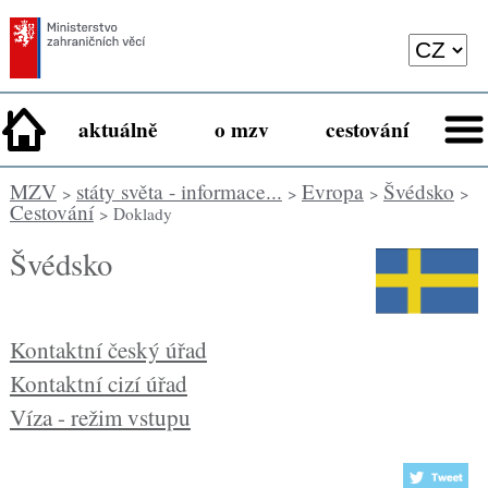
aktuálně
o mzv
cestování
MZV
státy světa - informace...
Evropa
Švédsko
>
>
>
>
Cestování
> Doklady
Švédsko
Kontaktní český úřad
Kontaktní cizí úřad
Víza - režim vstupu