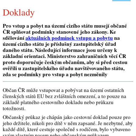
Doklady
Pro vstup a pobyt na území cizího státu musejí občané
ČR splňovat podmínky stanovené jeho zákony. Ke
sdělování
aktuálních podmínek vstupu a pobytu
na
území cizího státu je příslušný zastupitelský úřad
daného státu. Následující informace jsou určeny k
základní orientaci. Ministerstvo zahraničních věcí ČR
proto doporučuje českým občanům, aby si před cestou
ověřili u zastupitelského úřadu navštěvovaného státu,
zda se podmínky pro vstup a pobyt nezměnily
Občan ČR může vstupovat a pobývat na území ostatních
členských států EU bez zvláštních omezení, a to pouze na
základě platného cestovního dokladu nebo průkazu
totožnosti.
Občanský průkaz je chápán jako cestovní doklad pouze pro
jeho držitele, nikoli pro dítě v něm zapsané. Je nezbytné, aby
každé dítě, které cestuje společně s rodičem, bylo vybaveno
svým vlastním pasem nebo občanským průkazem.