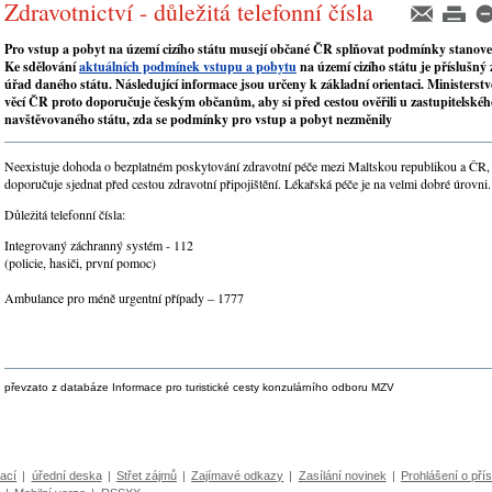
Zdravotnictví - důležitá telefonní čísla
Pro vstup a pobyt na území cizího státu musejí občané ČR splňovat podmínky stanove
Ke sdělování
aktuálních podmínek vstupu a pobytu
na území cizího státu je příslušný 
úřad daného státu. Následující informace jsou určeny k základní orientaci. Ministerst
věcí ČR proto doporučuje českým občanům, aby si před cestou ověřili u zastupitelské
navštěvovaného státu, zda se podmínky pro vstup a pobyt nezměnily
Neexistuje dohoda o bezplatném poskytování zdravotní péče mezi Maltskou republikou a ČR, 
doporučuje sjednat před cestou zdravotní připojištění. Lékařská péče je na velmi dobré úrovni.
Důležitá telefonní čísla:
Integrovaný záchranný systém - 112
(policie, hasiči, první pomoc)
Ambulance pro méně urgentní případy – 1777
převzato z databáze Informace pro turistické cesty konzulárního odboru MZV
ací
|
úřední deska
|
Střet zájmů
|
Zajímavé odkazy
|
Zasílání novinek
|
Prohlášení o přís