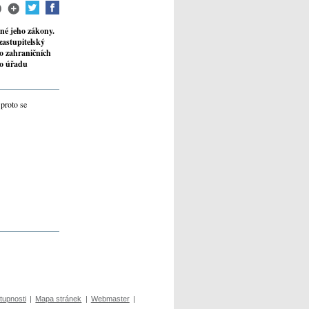
né jeho zákony.
zastupitelský
vo zahraničních
ho úřadu
proto se
tupnosti
|
Mapa stránek
|
Webmaster
|