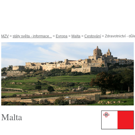
MZV
>
státy světa - informace...
>
Evropa
>
Malta
>
Cestování
> Zdravotnictví - důle
Malta