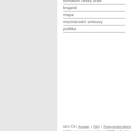
kontaktní český úřad
krajané
mapa
mezinárodní smlouvy
politika
MZV ČR
|
Kontakt
|
FAQ
|
Poskytování inform