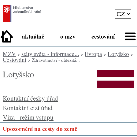
aktuálně
o mzv
cestování
MZV
státy světa - informace...
Evropa
Lotyšsko
>
>
>
>
Cestování
> Zdravotnictví - důležitá...
Lotyšsko
Kontaktní český úřad
Kontaktní cizí úřad
Víza - režim vstupu
Upozornění na cesty do země