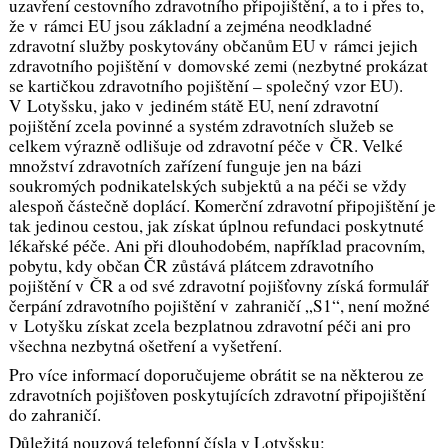
uzavření cestovního zdravotního připojištění, a to i přes to,
že v rámci EU jsou základní a zejména neodkladné
zdravotní služby poskytovány občanům EU v rámci jejich
zdravotního pojištění v domovské zemi (nezbytné prokázat
se kartičkou zdravotního pojištění – společný vzor EU).
V Lotyšsku, jako v jediném státě EU, není zdravotní
pojištění zcela povinné a systém zdravotních služeb se
celkem výrazně odlišuje od zdravotní péče v ČR. Velké
množství zdravotních zařízení funguje jen na bázi
soukromých podnikatelských subjektů a na péči se vždy
alespoň částečně doplácí. Komerční zdravotní připojištění je
tak jedinou cestou, jak získat úplnou refundaci poskytnuté
lékařské péče. Ani při dlouhodobém, například pracovním,
pobytu, kdy občan ČR zůstává plátcem zdravotního
pojištění v ČR a od své zdravotní pojišťovny získá formulář
čerpání zdravotního pojištění v zahraničí „S1“, není možné
v Lotyšku získat zcela bezplatnou zdravotní péči ani pro
všechna nezbytná ošetření a vyšetření.
Pro více informací doporučujeme obrátit se na některou ze
zdravotních pojišťoven poskytujících zdravotní připojištění
do zahraničí.
Důležitá nouzová telefonní čísla v Lotyšsku: