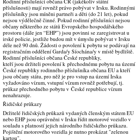
Rodinní příslušníci občana ČR (jakékoliv státní
příslušnosti) mají rovněž právo pobývat v Irsku. Rodinnými
příslušníky jsou míněni partneři a děti (do 21 let), pokud
nejsou výdělečně činné. Pokud rodinní příslušníci nejsou
občany některého ze států Evropského hospodářského
prostoru (dále jen “EHP”) jsou povinni se zaregistrovat u
irské policie, jestliže budou mít v úmyslu pobývat v Irsku
déle než 90 dnů. Žádosti o povolení k pobytu se podávají na
registračním oddělení Garda/y Síochána/y v místě bydliště.
Rodinní příslušníci občana České republiky,
kteří jsou držiteli povolení k přechodnému pobytu na území
České republiky rodinného příslušníka občana EU a kteří
jsou občany státu, pro něž je pro vstup na území Irska
vyžadováno vízum, vstupní vízum rovněž potřebují, tj.
průkaz přechodného pobytu v České republice vízum
nenahrazuje.
Řidičské průkazy
Držitelé řidičských průkazů vydaných členským státem EU
nebo EHP jsou oprávněni v Irsku řídit motorové vozidlo v
souladu s platností jejich národního řidičského průkazu.
Pojištění motorového vozidla je nutno prokázat "zelenou
kartou".