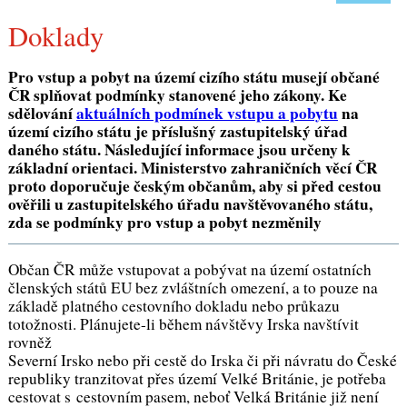
Doklady
Pro vstup a pobyt na území cizího státu musejí občané
ČR splňovat podmínky stanovené jeho zákony. Ke
sdělování
aktuálních podmínek vstupu a pobytu
na
území cizího státu je příslušný zastupitelský úřad
daného státu. Následující informace jsou určeny k
základní orientaci. Ministerstvo zahraničních věcí ČR
proto doporučuje českým občanům, aby si před cestou
ověřili u zastupitelského úřadu navštěvovaného státu,
zda se podmínky pro vstup a pobyt nezměnily
Občan ČR může vstupovat a pobývat na území ostatních
členských států EU bez zvláštních omezení, a to pouze na
základě platného cestovního dokladu nebo průkazu
totožnosti. Plánujete-li během návštěvy Irska navštívit
rovněž
Severní Irsko nebo při cestě do Irska či při návratu do České
republiky tranzitovat přes území Velké Británie, je potřeba
cestovat s cestovním pasem, neboť Velká Británie již není