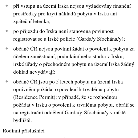
při vstupu na území Irska nejsou vyžadovány finanční
prostředky pro krytí nákladů pobytu v Irsku ani
zpáteční letenka;
po příjezdu do Irska není stanovena povinnost
registrovat se u Irské policie (Garda/y Síochána/y);
občané ČR nejsou povinni žádat o povolení k pobytu za
účelem zaměstnání, podnikání nebo studia v Irsku;
irské úřady o přechodném pobytu na území Irska žádný
doklad nevydávají;
občané ČR jsou po 5 letech pobytu na území Irska
oprávněni požádat o povolení k trvalému pobytu
(Residence Permit); v případě, že se rozhodnou
požádat v Irsku o povolení k trvalému pobytu, obrátí se
na registrační oddělení Garda/y Síochána/y v místě
bydliště.
Rodinní příslušníci