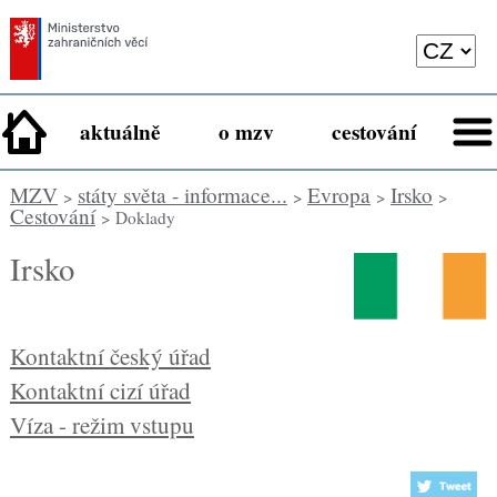
aktuálně
o mzv
cestování
MZV
státy světa - informace...
Evropa
Irsko
>
>
>
>
Cestování
> Doklady
Irsko
Kontaktní český úřad
Kontaktní cizí úřad
Víza - režim vstupu