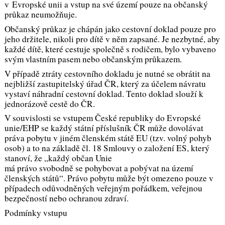
v Evropské unii a vstup na své území pouze na občanský
průkaz neumožňuje.
Občanský průkaz je chápán jako cestovní doklad pouze pro
jeho držitele, nikoli pro dítě v něm zapsané. Je nezbytné, aby
každé dítě, které cestuje společně s rodičem, bylo vybaveno
svým vlastním pasem nebo občanským průkazem.
V případě ztráty cestovního dokladu je nutné se obrátit na
nejbližší zastupitelský úřad ČR, který za účelem návratu
vystaví náhradní cestovní doklad. Tento doklad slouží k
jednorázově cestě do ČR.
V souvislosti se vstupem České republiky do Evropské
unie/EHP se každý státní příslušník ČR může dovolávat
práva pobytu v jiném členském státě EU (tzv. volný pohyb
osob) a to na základě čl. 18 Smlouvy o založení ES, který
stanoví, že „každý občan Unie
má právo svobodně se pohybovat a pobývat na území
členských států“. Právo pobytu může být omezeno pouze v
případech odůvodněných veřejným pořádkem, veřejnou
bezpečností nebo ochranou zdraví.
Podmínky vstupu