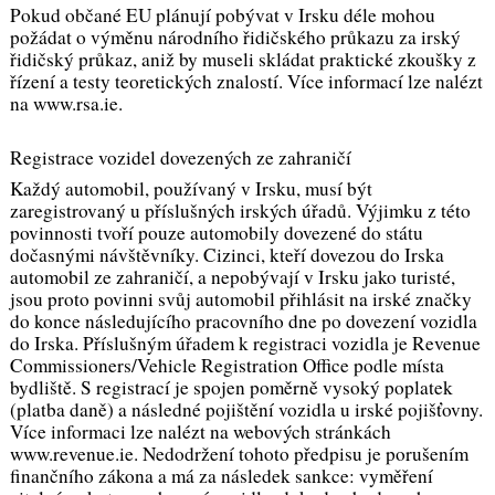
Pokud občané EU plánují pobývat v Irsku déle mohou
požádat o výměnu národního řidičského průkazu za irský
řidičský průkaz, aniž by museli skládat praktické zkoušky z
řízení a testy teoretických znalostí. Více informací lze nalézt
na www.rsa.ie.
Registrace vozidel dovezených ze zahraničí
Každý automobil, používaný v Irsku, musí být
zaregistrovaný u příslušných irských úřadů. Výjimku z této
povinnosti tvoří pouze automobily dovezené do státu
dočasnými návštěvníky. Cizinci, kteří dovezou do Irska
automobil ze zahraničí, a nepobývají v Irsku jako turisté,
jsou proto povinni svůj automobil přihlásit na irské značky
do konce následujícího pracovního dne po dovezení vozidla
do Irska. Příslušným úřadem k registraci vozidla je Revenue
Commissioners/Vehicle Registration Office podle místa
bydliště. S registrací je spojen poměrně vysoký poplatek
(platba daně) a následné pojištění vozidla u irské pojišťovny.
Více informaci lze nalézt na webových stránkách
www.revenue.ie. Nedodržení tohoto předpisu je porušením
finančního zákona a má za následek sankce: vyměření