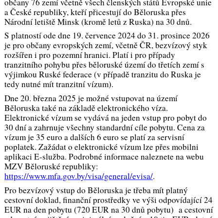
občany 76 zemí včetně všech členských států Evropské unie
a České republiky, kteří přicestují do Běloruska přes
Národní letiště Minsk (kromě letů z Ruska) na 30 dnů.
S platností ode dne 19. července 2024 do 31. prosince 2026
je pro občany evropských zemí, včetně ČR, bezvízový styk
rozšířen i pro pozemní hranici. Platí i pro případy
tranzitního pohybu přes běloruské území do třetích zemí s
výjimkou Ruské federace (v případě tranzitu do Ruska je
tedy nutné mít tranzitní vízum).
Dne 20. března 2025 je možné vstupovat na území
Běloruska také na základě elektronického víza.
Elektronické vízum se vydává na jeden vstup pro pobyt do
30 dní a zahrnuje všechny standardní cíle pobytu. Cena za
vízum je 35 euro a dalších 6 euro se platí za servisní
poplatek. Zažádat o elektronické vízum lze přes mobilni
aplikaci E-služba. Podrobné informace naleznete na webu
MZV Běloruské republiky:
https://www.mfa.gov.by/visa/general/evisa/
.
Pro bezvízový vstup do Běloruska je třeba mít platný
cestovní doklad, finanční prostředky ve výši odpovídající 24
EUR na den pobytu (720 EUR na 30 dnů pobytu) a cestovní