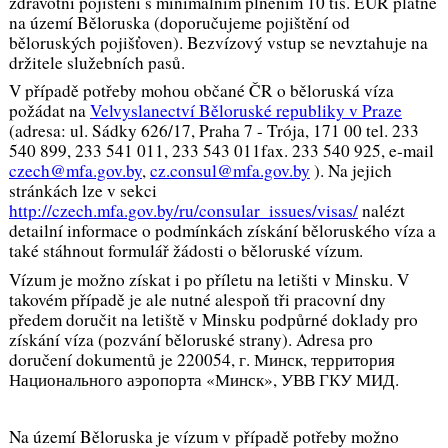
zdravotní pojištění s minimálním plněním 10 tis. EUR platné
na území Běloruska (doporučujeme pojištění od
běloruských pojišťoven). Bezvízový vstup se nevztahuje na
držitele služebních pasů.
V případě potřeby mohou občané ČR o běloruská víza
požádat na
Velvyslanectví Běloruské republiky v Praze
(adresa: ul. Sádky 626/17, Praha 7 - Trója, 171 00 tel. 233
540 899, 233 541 011, 233 543 011fax. 233 540 925, e-mail
czech@mfa.gov.by
,
cz.consul@mfa.gov.by
). Na jejich
stránkách lze v sekci
http://czech.mfa.gov.by/ru/consular_issues/visas/
nalézt
detailní informace o podmínkách získání běloruského víza a
také stáhnout formulář žádosti o běloruské vízum.
Vízum je možno získat i po příletu na letišti v Minsku. V
takovém případě je ale nutné alespoň tři pracovní dny
předem doručit na letiště v Minsku podpůrné doklady pro
získání víza (pozvání běloruské strany). Adresa pro
doručení dokumentů je 220054, г. Минск, территория
Национального аэропорта «Минск», УВВ ГКУ МИД.
Na území Běloruska je vízum v případě potřeby možno