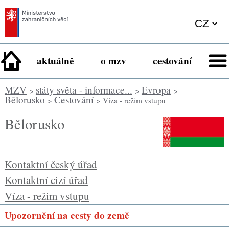
aktuálně
o mzv
cestování
MZV
státy světa - informace...
Evropa
>
>
>
Bělorusko
Cestování
>
> Víza - režim vstupu
Bělorusko
Kontaktní český úřad
Kontaktní cizí úřad
Víza - režim vstupu
Upozornění na cesty do země