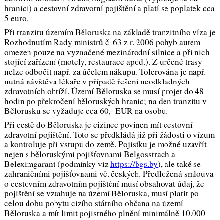
hranici) a cestovní zdravotní pojištění a platí se poplatek cca
5 euro.
Při tranzitu územím Běloruska na základě tranzitního víza je
Rozhodnutím Rady ministrů č. 63 z r. 2006 pohyb autem
omezen pouze na vyznačené mezinárodní silnice a při nich
stojící zařízení (motely, restaurace apod.). Z určené trasy
nelze odbočit např. za účelem nákupu. Tolerována je např.
nutná návštěva lékaře v případě řešení neodkladných
zdravotních obtíží. Území Běloruska se musí projet do 48
hodin po překročení běloruských hranic; na den tranzitu v
Bělorusku se vyžaduje cca 60,- EUR na osobu.
Při cestě do Běloruska je cizinec povinen mít cestovní
zdravotní pojištění. Toto se předkládá již při žádosti o vízum
a kontroluje při vstupu do země. Pojistku je možné uzavřít
nejen s běloruskými pojišťovnami Belgosstrach a
Beleximgarant (podmínky viz
https://bgs.by
), ale také se
zahraničními pojišťovnami vč. českých. Předložená smlouva
o cestovním zdravotním pojištění musí obsahovat údaj, že
pojištění se vztahuje na území Běloruska, musí platit po
celou dobu pobytu cizího státního občana na území
Běloruska a mít limit pojistného plnění minimálně 10.000