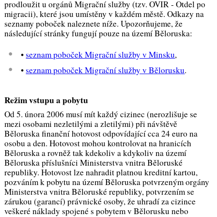
prodloužit u orgánů Migrační služby (tzv. OVIR - Otdel po
migracii), které jsou umístěny v každém městě. Odkazy na
seznamy poboček naleznete níže. Upozorňujeme, že
následující stránky fungují pouze na území Běloruska:
•
seznam poboček Migrační služby v Minsku
,
•
seznam poboček Migrační služby v Bělorusku
.
Režim vstupu a pobytu
Od 5. února 2006 musí mít každý cizinec (nerozlišuje se
mezi osobami nezletilými a zletilými) při návštěvě
Běloruska finanční hotovost odpovídající cca 24 euro na
osobu a den. Hotovost mohou kontrolovat na hranicích
Běloruska a rovněž tak kdekoliv a kdykoliv na území
Běloruska příslušníci Ministerstva vnitra Běloruské
republiky. Hotovost lze nahradit platnou kreditní kartou,
pozváním k pobytu na území Běloruska potvrzeným orgány
Ministerstva vnitra Běloruské republiky, potvrzením se
zárukou (garancí) právnické osoby, že uhradí za cizince
veškeré náklady spojené s pobytem v Bělorusku nebo