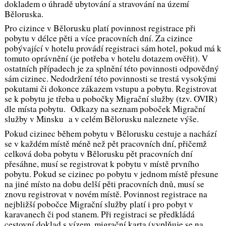
dokladem o úhradě ubytování a stravování na území
Běloruska.
Pro cizince v Bělorusku platí povinnost registrace při
pobytu v délce pěti a více pracovních dní. Za cizince
pobývající v hotelu provádí registraci sám hotel, pokud má k
tomuto oprávnění (je potřeba v hotelu dotazem ověřit). V
ostatních případech je za splnění této povinnosti odpovědný
sám cizinec. Nedodržení této povinnosti se trestá vysokými
pokutami či dokonce zákazem vstupu a pobytu. Registrovat
se k pobytu je třeba u pobočky Migrační služby (tzv. OVIR)
dle místa pobytu. Odkazy na seznam poboček Migrační
služby v Minsku a v celém Bělorusku naleznete výše.
Pokud cizinec během pobytu v Bělorusku cestuje a nachází
se v každém místě méně než pět pracovních dní, přičemž
celková doba pobytu v Bělorusku pět pracovních dní
přesáhne, musí se registrovat k pobytu v místě prvního
pobytu. Pokud se cizinec po pobytu v jednom místě přesune
na jiné místo na dobu delší pěti pracovních dnů, musí se
znovu registrovat v novém místě. Povinnost registrace na
nejbližší pobočce Migrační služby platí i pro pobyt v
karavanech či pod stanem. Při registraci se předkládá
cestovní doklad s vízem, migrační karta (vyplňuje se na