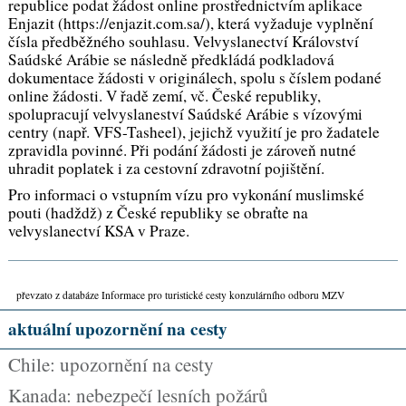
republice podat žádost online prostřednictvím aplikace
Enjazit (https://enjazit.com.sa/), která vyžaduje vyplnění
čísla předběžného souhlasu. Velvyslanectví Království
Saúdské Arábie se následně předkládá podkladová
dokumentace žádosti v originálech, spolu s číslem podané
online žádosti. V řadě zemí, vč. České republiky,
spolupracují velvyslaneství Saúdské Arábie s vízovými
centry (např. VFS-Tasheel), jejichž využití je pro žadatele
zpravidla povinné. Při podání žádosti je zároveň nutné
uhradit poplatek i za cestovní zdravotní pojištění.
Pro informaci o vstupním vízu pro vykonání muslimské
pouti (hadždž) z České republiky se obraťte na
velvyslanectví KSA v Praze.
převzato z databáze Informace pro turistické cesty konzulárního odboru MZV
aktuální upozornění na cesty
Chile: upozornění na cesty
Kanada: nebezpečí lesních požárů