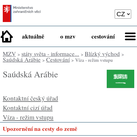
aktuálně
o mzv
cestování
MZV
státy světa - informace...
Blízký východ
>
>
>
Saúdská Arábie
Cestování
>
> Víza - režim vstupu
Saúdská Arábie
Kontaktní český úřad
Kontaktní cizí úřad
Víza - režim vstupu
Upozornění na cesty do země