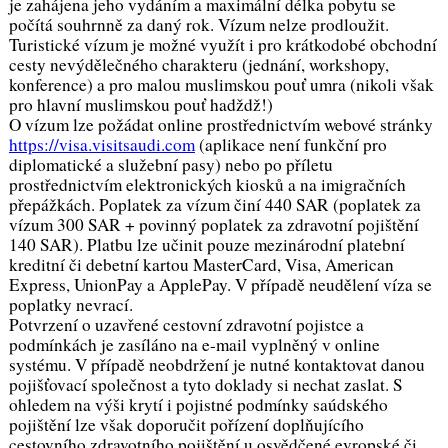
je zahájena jeho vydáním a maximální délka pobytu se
počítá souhrnně za daný rok. Vízum nelze prodloužit.
Turistické vízum je možné využít i pro krátkodobé obchodní
cesty nevýdělečného charakteru (jednání, workshopy,
konference) a pro malou muslimskou pouť umra (nikoli však
pro hlavní muslimskou pouť hadždž!)
O vízum lze požádat online prostřednictvím webové stránky
https://visa.visitsaudi.com
(aplikace není funkční pro
diplomatické a služební pasy) nebo po příletu
prostřednictvím elektronických kiosků a na imigračních
přepážkách. Poplatek za vízum činí 440 SAR (poplatek za
vízum 300 SAR + povinný poplatek za zdravotní pojištění
140 SAR). Platbu lze učinit pouze mezinárodní platební
kreditní či debetní kartou MasterCard, Visa, American
Express, UnionPay a ApplePay. V případě neudělení víza se
poplatky nevrací.
Potvrzení o uzavřené cestovní zdravotní pojistce a
podmínkách je zasíláno na e-mail vyplněný v online
systému. V případě neobdržení je nutné kontaktovat danou
pojišťovací společnost a tyto doklady si nechat zaslat. S
ohledem na výši krytí i pojistné podmínky saúdského
pojištění lze však doporučit pořízení doplňujícího
cestovního zdravotního pojištění u osvědčené evropské či