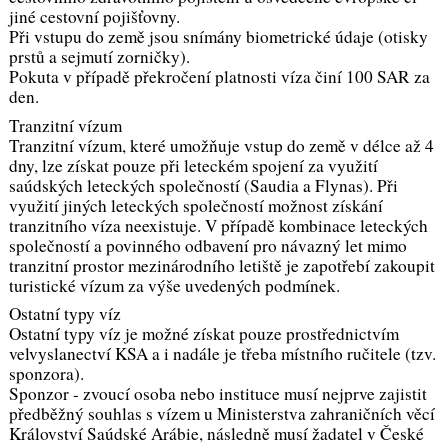
jiné cestovní pojišťovny.
Při vstupu do země jsou snímány biometrické údaje (otisky
prstů a sejmutí zorničky).
Pokuta v případě překročení platnosti víza činí 100 SAR za
den.
Tranzitní vízum
Tranzitní vízum, které umožňuje vstup do země v délce až 4
dny, lze získat pouze při leteckém spojení za využití
saúdských leteckých společností (Saudia a Flynas). Při
využití jiných leteckých společností možnost získání
tranzitního víza neexistuje. V případě kombinace leteckých
společností a povinného odbavení pro návazný let mimo
tranzitní prostor mezinárodního letiště je zapotřebí zakoupit
turistické vízum za výše uvedených podmínek.
Ostatní typy víz
Ostatní typy víz je možné získat pouze prostřednictvím
velvyslanectví KSA a i nadále je třeba místního ručitele (tzv.
sponzora).
Sponzor - zvoucí osoba nebo instituce musí nejprve zajistit
předběžný souhlas s vízem u Ministerstva zahraničních věcí
Království Saúdské Arábie, následně musí žadatel v České