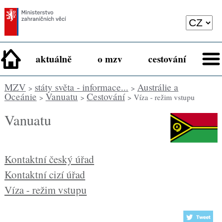
aktuálně
o mzv
cestování
MZV
státy světa - informace...
Austrálie a
>
>
Oceánie
Vanuatu
Cestování
>
>
> Víza - režim vstupu
Vanuatu
Kontaktní český úřad
Kontaktní cizí úřad
Víza - režim vstupu