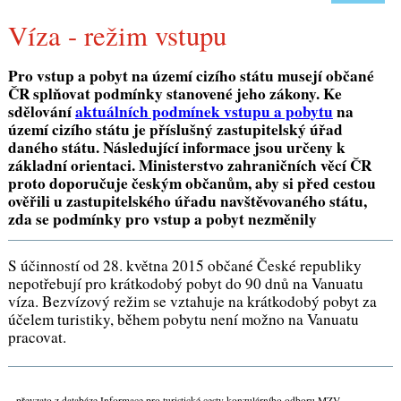
Víza - režim vstupu
Pro vstup a pobyt na území cizího státu musejí občané
ČR splňovat podmínky stanovené jeho zákony. Ke
sdělování
aktuálních podmínek vstupu a pobytu
na
území cizího státu je příslušný zastupitelský úřad
daného státu. Následující informace jsou určeny k
základní orientaci. Ministerstvo zahraničních věcí ČR
proto doporučuje českým občanům, aby si před cestou
ověřili u zastupitelského úřadu navštěvovaného státu,
zda se podmínky pro vstup a pobyt nezměnily
S účinností od 28. května 2015 občané České republiky
nepotřebují pro krátkodobý pobyt do 90 dnů na Vanuatu
víza. Bezvízový režim se vztahuje na krátkodobý pobyt za
účelem turistiky, během pobytu není možno na Vanuatu
pracovat.
převzato z databáze Informace pro turistické cesty konzulárního odboru MZV