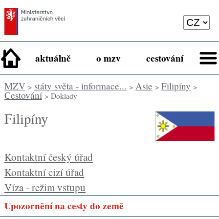
aktuálně
o mzv
cestování
MZV
státy světa - informace...
Asie
Filipíny
>
>
>
>
Cestování
> Doklady
Filipíny
Kontaktní český úřad
Kontaktní cizí úřad
Víza - režim vstupu
Upozornění na cesty do země