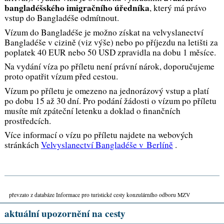
bangladéšského imigračního úředníka
, který má právo
vstup do Bangladéše odmítnout.
Vízum do Bangladéše je možno získat na velvyslanectví
Bangladéše v cizině (viz výše) nebo po příjezdu na letišti za
poplatek 40 EUR nebo 50 USD zpravidla na dobu 1 měsíce.
Na vydání víza po příletu není právní nárok, doporučujeme
proto opatřit vízum před cestou.
Vízum po příletu je omezeno na jednorázový vstup a platí
po dobu 15 až 30 dní. Pro podání žádosti o vízum po příletu
musíte mít zpáteční letenku a doklad o finančních
prostředcích.
Více informací o vízu po příletu najdete na webových
stránkách
Velvyslanectví Bangladéše v Berlíně
.
převzato z databáze Informace pro turistické cesty konzulárního odboru MZV
aktuální upozornění na cesty