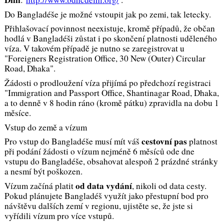
Do Bangladéše je možné vstoupit jak po zemi, tak letecky.
Přihlašovací povinnost neexistuje, kromě případů, že občan
hodlá v Bangladéši zůstat i po skončení platnosti uděleného
víza. V takovém případě je nutno se zaregistrovat u
"Foreigners Registration Office, 30 New (Outer) Circular
Road, Dhaka".
Žádosti o prodloužení víza přijímá po předchozí registraci
"Immigration and Passport Office, Shantinagar Road, Dhaka,
a to denně v 8 hodin ráno (kromě pátku) zpravidla na dobu 1
měsíce.
Vstup do země a vízum
cestovní pas
Pro vstup do Bangladéše musí mít váš
platnost
při podání žádosti o vízum nejméně 6 měsíců ode dne
vstupu do Bangladéše, obsahovat alespoň 2 prázdné stránky
a nesmí být poškozen.
od data vydání
Vízum začíná platit
, nikoli od data cesty.
Pokud plánujete Bangladéš využít jako přestupní bod pro
návštěvu dalších zemí v regionu, ujistěte se, že jste si
vyřídili vízum pro více vstupů.