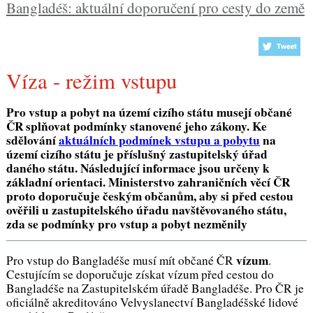
Bangladéš: aktuální doporučení pro cesty do země
Víza - režim vstupu
Pro vstup a pobyt na území cizího státu musejí občané
ČR splňovat podmínky stanovené jeho zákony. Ke
sdělování
aktuálních podmínek vstupu a pobytu
na
území cizího státu je příslušný zastupitelský úřad
daného státu. Následující informace jsou určeny k
základní orientaci. Ministerstvo zahraničních věcí ČR
proto doporučuje českým občanům, aby si před cestou
ověřili u zastupitelského úřadu navštěvovaného státu,
zda se podmínky pro vstup a pobyt nezměnily
vízum
Pro vstup do Bangladéše musí mít občané ČR
.
Cestujícím se doporučuje získat vízum před cestou do
Bangladéše na Zastupitelském úřadě Bangladéše. Pro ČR je
oficiálně akreditováno Velvyslanectví Bangladéšské lidové