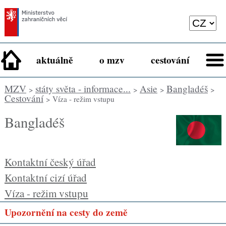
aktuálně
o mzv
cestování
MZV
státy světa - informace...
Asie
Bangladéš
>
>
>
>
Cestování
> Víza - režim vstupu
Bangladéš
Kontaktní český úřad
Kontaktní cizí úřad
Víza - režim vstupu
Upozornění na cesty do země