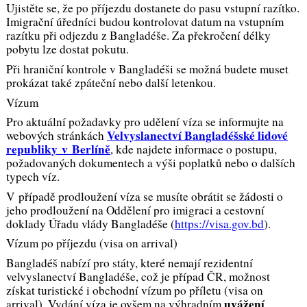
Ujistěte se, že po příjezdu dostanete do pasu vstupní razítko.
Imigrační úředníci budou kontrolovat datum na vstupním
razítku při odjezdu z Bangladéše. Za překročení délky
pobytu lze dostat pokutu.
Při hraniční kontrole v Bangladéši se možná budete muset
prokázat také zpáteční nebo další letenkou.
Vízum
Pro aktuální požadavky pro udělení víza se informujte na
Velvyslanectví Bangladéšské lidové
webových stránkách
republiky v Berlíně
, kde najdete informace o postupu,
požadovaných dokumentech a výši poplatků nebo o dalších
typech víz.
V případě prodloužení víza se musíte obrátit se žádosti o
jeho prodloužení na Oddělení pro imigraci a cestovní
doklady Úřadu vlády Bangladéše (
https://visa.gov.bd
).
Vízum po příjezdu (visa on arrival)
Bangladéš nabízí pro státy, které nemají rezidentní
velvyslanectví Bangladéše, což je případ ČR, možnost
získat turistické i obchodní vízum po příletu (visa on
uvážení
arrival). Vydání víza je ovšem na výhradním