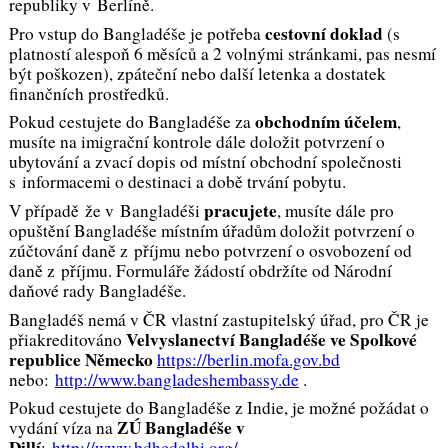
republiky v Berlíně.
cestovní doklad
Pro vstup do Bangladéše je potřeba
(s
platností alespoň 6 měsíců a 2 volnými stránkami, pas nesmí
být poškozen), zpáteční nebo další letenka a dostatek
finančních prostředků.
obchodním účelem
Pokud cestujete do Bangladéše za
,
musíte na imigrační kontrole dále doložit potvrzení o
ubytování a zvací dopis od místní obchodní společnosti
s informacemi o destinaci a době trvání pobytu.
pracujete
V případě že v Bangladéši
, musíte dále pro
opuštění Bangladéše místním úřadům doložit potvrzení o
zúčtování daně z příjmu nebo potvrzení o osvobození od
daně z příjmu. Formuláře žádostí obdržíte od Národní
daňové rady Bangladéše.
Bangladéš nemá v ČR vlastní zastupitelský úřad, pro ČR je
Velvyslanectví Bangladéše ve Spolkové
přiakreditováno
republice Německo
https://berlin.mofa.gov.bd
nebo:
http://www.bangladeshembassy.de
.
Pokud cestujete do Bangladéše z Indie, je možné požádat o
ZÚ Bangladéše v
vydání víza na
Dillí
:
http://www.bdhcdelhi.org/
.