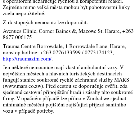
s operátorem nezaručuje rychlou a kompetentní reakci.
Zejména mimo velká města mohou být pohotovostní linky
zcela nepoužitelné.
Z dostupných nemocnic lze doporučit:
Avenues Clinic, Corner Baines &, Mazowe St, Harare, +263
8677 006175
Trauma Centre Borrowdale, 1 Borrowdale Lane, Harare,
nonstop hotline: +263 0776133599 / 0773174123,
http://traumazim.com/
.
Jen některé nemocnice mají vlastní ambulantní vozy. V
největších městech a hlavních turistických destinacích
fungují stanice soukromé rychlé záchranné služby MARS
(www.mars.co.zw). Před cestou se doporučuje ověřit, zda
sjednané cestovní připojištění hradí i zásahy této soukromé
firmy. V opačném případě lze přímo v Zimbabwe sjednat
minimálně měsíční pojištění zajišťující příjezd sanitního
vozu v případě potřeby.