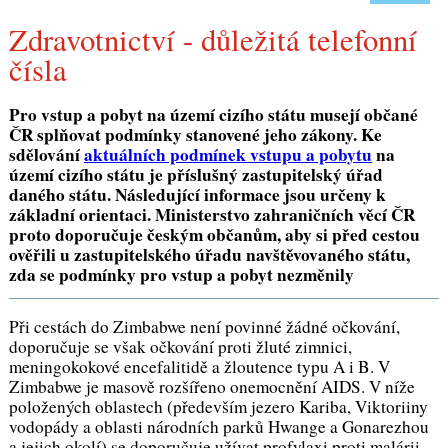
Zdravotnictví - důležitá telefonní
čísla
Pro vstup a pobyt na území cizího státu musejí občané
ČR splňovat podmínky stanovené jeho zákony. Ke
sdělování
aktuálních podmínek vstupu a pobytu
na
území cizího státu je příslušný zastupitelský úřad
daného státu. Následující informace jsou určeny k
základní orientaci. Ministerstvo zahraničních věcí ČR
proto doporučuje českým občanům, aby si před cestou
ověřili u zastupitelského úřadu navštěvovaného státu,
zda se podmínky pro vstup a pobyt nezměnily
Při cestách do Zimbabwe není povinné žádné očkování,
doporučuje se však očkování proti žluté zimnici,
meningokokové encefalitidě a žloutence typu A i B. V
Zimbabwe je masově rozšířeno onemocnění AIDS. V níže
položených oblastech (především jezero Kariba, Viktoriiny
vodopády a oblasti národních parků Hwange a Gonarezhou
a jejich okolí) se doporučuje užívat profylaxi proti malárii.