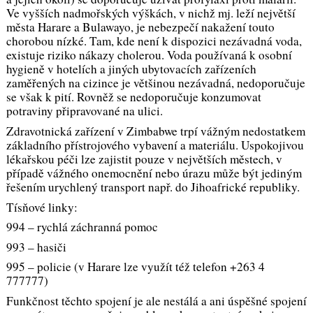
Ve vyšších nadmořských výškách, v nichž mj. leží největší
města Harare a Bulawayo, je nebezpečí nakažení touto
chorobou nízké. Tam, kde není k dispozici nezávadná voda,
existuje riziko nákazy cholerou. Voda používaná k osobní
hygieně v hotelích a jiných ubytovacích zařízeních
zaměřených na cizince je většinou nezávadná, nedoporučuje
se však k pití. Rovněž se nedoporučuje konzumovat
potraviny připravované na ulici.
Zdravotnická zařízení v Zimbabwe trpí vážným nedostatkem
základního přístrojového vybavení a materiálu. Uspokojivou
lékařskou péči lze zajistit pouze v největších městech, v
případě vážného onemocnění nebo úrazu může být jediným
řešením urychlený transport např. do Jihoafrické republiky.
Tísňové linky:
994 – rychlá záchranná pomoc
993 – hasiči
995 – policie (v Harare lze využít též telefon +263 4
777777)
Funkčnost těchto spojení je ale nestálá a ani úspěšné spojení