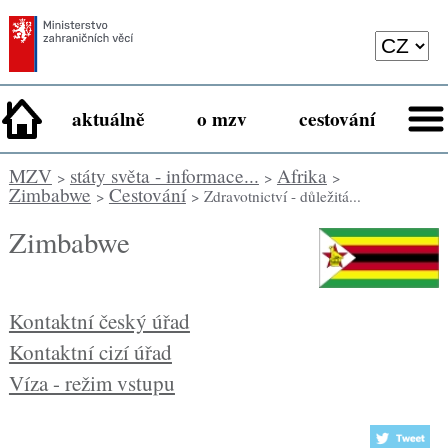
aktuálně
o mzv
cestování
MZV
státy světa - informace...
Afrika
>
>
>
Zimbabwe
Cestování
>
> Zdravotnictví - důležitá...
Zimbabwe
Kontaktní český úřad
Kontaktní cizí úřad
Víza - režim vstupu