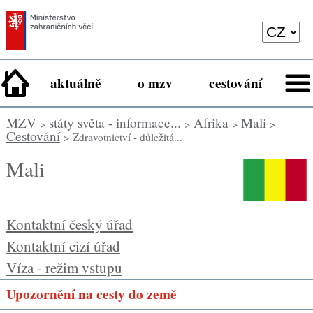
aktuálně
o mzv
cestování
MZV
státy světa - informace...
Afrika
Mali
>
>
>
>
Cestování
> Zdravotnictví - důležitá...
Mali
Kontaktní český úřad
Kontaktní cizí úřad
Víza - režim vstupu
Upozornění na cesty do země