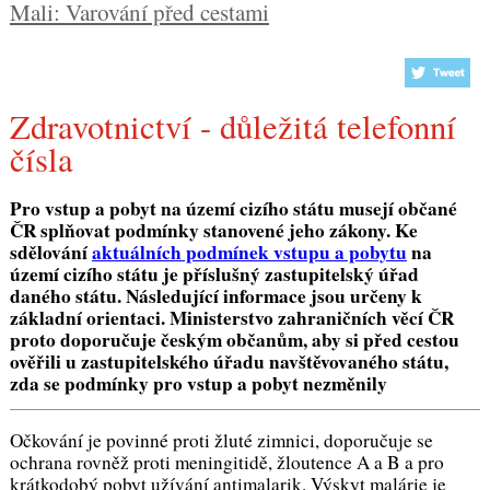
Mali: Varování před cestami
Zdravotnictví - důležitá telefonní
čísla
Pro vstup a pobyt na území cizího státu musejí občané
ČR splňovat podmínky stanovené jeho zákony. Ke
sdělování
aktuálních podmínek vstupu a pobytu
na
území cizího státu je příslušný zastupitelský úřad
daného státu. Následující informace jsou určeny k
základní orientaci. Ministerstvo zahraničních věcí ČR
proto doporučuje českým občanům, aby si před cestou
ověřili u zastupitelského úřadu navštěvovaného státu,
zda se podmínky pro vstup a pobyt nezměnily
Očkování je povinné proti žluté zimnici, doporučuje se
ochrana rovněž proti meningitidě, žloutence A a B a pro
krátkodobý pobyt užívání antimalarik. Výskyt malárie je