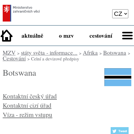
aktuálně
o mzv
cestování
MZV
státy světa - informace...
Afrika
Botswana
>
>
>
>
Cestování
> Celní a devizové předpisy
Botswana
Kontaktní český úřad
Kontaktní cizí úřad
Víza - režim vstupu