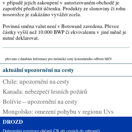
v případě jejich zakoupení v autorizovaném obchodě je
zapotřebí předložit účtenku. Produkty ze slonoviny či rohu
nosorožce je zakázáno vyvážet zcela.
Povinná směna valut není v Botswaně zavedena. Převoz
částky vyšší než 10.000 BWP či ekvivalentu v jiné měně je
nutné deklarovat.
převzato z databáze Informace pro turistické cesty konzulárního odboru MZV
aktuální upozornění na cesty
Chile: upozornění na cesty
Kanada: nebezpečí lesních požárů
Bolívie – upozornění na cesty
Mongolsko: omezení pohybu v regionu Uvs
DROZD
Dobrovolná registrace občanů ČR při cestách do zahraničí