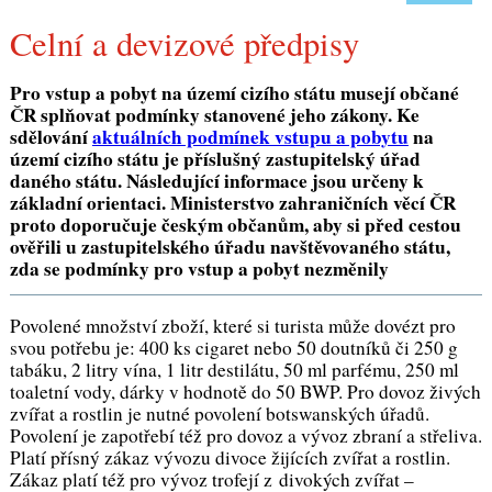
Celní a devizové předpisy
Pro vstup a pobyt na území cizího státu musejí občané
ČR splňovat podmínky stanovené jeho zákony. Ke
sdělování
aktuálních podmínek vstupu a pobytu
na
území cizího státu je příslušný zastupitelský úřad
daného státu. Následující informace jsou určeny k
základní orientaci. Ministerstvo zahraničních věcí ČR
proto doporučuje českým občanům, aby si před cestou
ověřili u zastupitelského úřadu navštěvovaného státu,
zda se podmínky pro vstup a pobyt nezměnily
Povolené množství zboží, které si turista může dovézt pro
svou potřebu je: 400 ks cigaret nebo 50 doutníků či 250 g
tabáku, 2 litry vína, 1 litr destilátu, 50 ml parfému, 250 ml
toaletní vody, dárky v hodnotě do 50 BWP. Pro dovoz živých
zvířat a rostlin je nutné povolení botswanských úřadů.
Povolení je zapotřebí též pro dovoz a vývoz zbraní a střeliva.
Platí přísný zákaz vývozu divoce žijících zvířat a rostlin.
Zákaz platí též pro vývoz trofejí z divokých zvířat –