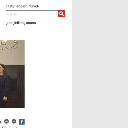
česky
english
türkçe
arama
genişletilmiş arama