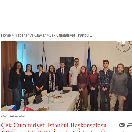
Home
>
Haberler ve Olaylar
> ​Çek Cumhuriyeti İstanbul...
Photo: GK Istanbul
​Çek Cumhuriyeti İstanbul Başkonsolosu