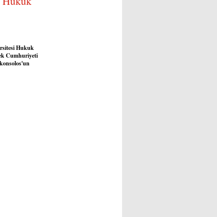
si Hukuk
rsitesi Hukuk
Çek Cumhuriyeti
aşkonsolos'un