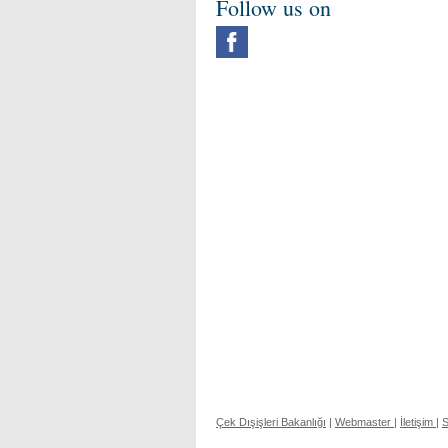
Follow us on
Çek Dışişleri Bakanlığı
|
Webmaster
|
İletişim
|
S