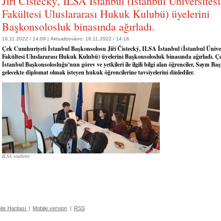
Jiří Čistecký, ILSA İstanbul (İstanbul Üniversite
Fakültesi Uluslararası Hukuk Kulubü) üyelerini
Başkonsolosluk binasında ağırladı.
16.11.2022 / 14:09 |
Aktualizováno:
16.11.2022 / 14:16
Çek Cumhuriyeti İstanbul Başkonsolosu Jiří Čistecký, ILSA İstanbul (İstanbul Ünive
Fakültesi Uluslararası Hukuk Kulubü) üyelerini Başkonsolosluk binasında ağırladı. 
İstanbul Başkonsolosluğu'nun görev ve yetkileri ile ilgili bilgi alan öğrenciler, Sayın B
gelecekte diplomat olmak isteyen hukuk öğrencilerine tavsiyelerini dinlediler.
ILSA students
ite Haritası
|
Mobile version
|
RSS