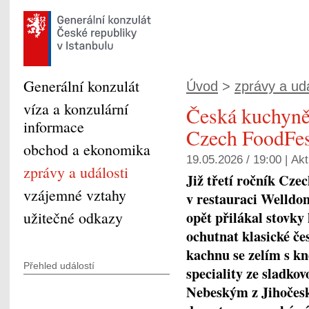
Generální konzulát
Úvod
>
zprávy a udá
víza a konzulární
Česká kuchyně
informace
Czech FoodFes
obchod a ekonomika
19.05.2026 / 19:00 |
Akt
zprávy a události
Již třetí ročník Cze
vzájemné vztahy
v restauraci Welldon
opět přilákal stovky
užitečné odkazy
ochutnat klasické č
kachnu se zelím s kn
Přehled událostí
speciality ze sladko
Nebeským z Jihočeské