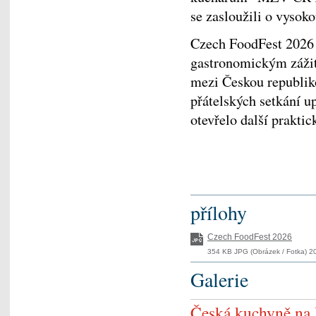
se zasloužili o vysok
Czech FoodFest 2026 
gastronomickým zážit
mezi Českou republik
přátelských setkání up
otevřelo další praktic
přílohy
Czech FoodFest 2026
354 KB JPG (Obrázek / Fotka) 20
Galerie
Česká kuchyně na