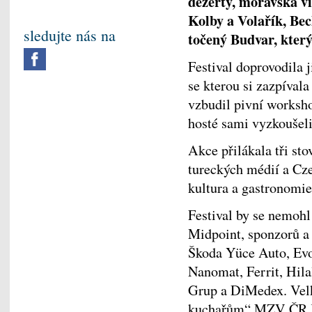
dezerty, moravská v
Kolby a Volařík, Bec
sledujte nás na
točený Budvar, který
Festival doprovodila 
se kterou si zazpíval
vzbudil pivní worksho
hosté sami vyzkoušeli
Akce přilákala tři st
tureckých médií a Cze
kultura a gastronomie 
Festival by se nemohl
Midpoint, sponzorů a 
Škoda Yüce Auto, Evo
Nanomat, Ferrit, Hila
Grup a DiMedex. Velk
kuchařům“ MZV ČR Kri