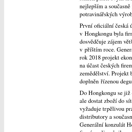
nejlepším a současně 
potravinářských výrob
První oficiální česká
v Hongkongu byla fir
dosvědčuje zájem větš
v příštím roce. Gener
rok 2018 projekt eko
na účast českých fir
zemědělství. Projekt 
doplněn řízenou degus
Do Hongkongu se již d
ale dostat zboží do s
vyžaduje trpělivou pr
distributory a součas
Generální konzulát H