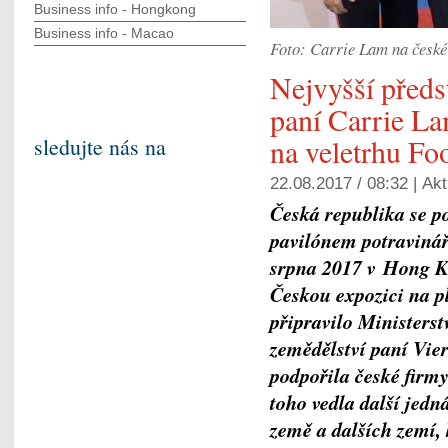
Business info - Hongkong
Business info - Macao
Foto: Carrie Lam na české
Nejvyšší před
paní Carrie La
na veletrhu F
sledujte nás na
22.08.2017 / 08:32 |
Akt
Česká republika se po
pavilónem potravinář
srpna 2017 v Hong K
Českou expozici na p
připravilo Ministers
zemědělství paní Vie
podpořila české firm
toho vedla další jedn
země a dalších zemí,