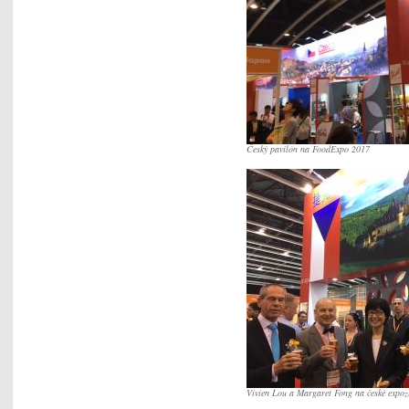
Český pavilón na FoodExpo 2017
Vivien Lou a Margaret Fong na české expoz