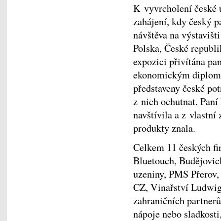
K vyvrcholení české 
zahájení, kdy český p
návštěva na výstavišti
Polska, České republi
expozici přivítána pa
ekonomickým diploma
představeny české pot
z nich ochutnat. Paní
navštívila a z vlastní
produkty znala.
Celkem 11 českých fir
Bluetouch, Budějovick
uzeniny, PMS Přerov,
CZ, Vinařství Ludwig
zahraničních partnerů
nápoje nebo sladkosti