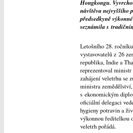
Hongkongu. Vyvrchole
návštěva nejvyššího 
předsedkyně výkonné 
seznámila s tradiční
Letošního 28. ročník
vystavovatelů z 26 ze
republika, Indie a Th
reprezentoval ministr
zahájení veletrhu se 
ministra zemědělství,
s ekonomickým diplo
oficiální delegaci ve
hygieny potravin a ži
výkonnou ředitelkou 
veletrh pořádá.