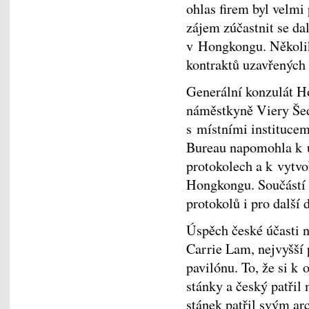
ohlas firem byl velmi
zájem zúčastnit se da
v Hongkongu. Několik
kontraktů uzavřených
Generální konzulát Ho
náměstkyně Viery Šed
s místními institucem
Bureau napomohla k ur
protokolech a k vytv
Hongkongu. Součástí d
protokolů i pro další
Úspěch české účasti n
Carrie Lam, nejvyšší
pavilónu. To, že si k 
stánky a český patřil
stánek patřil svým a