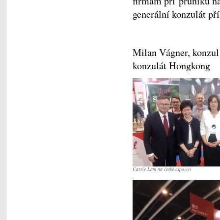
firmám při průniku na
generální konzulát
Milan Vágner, konzul
konzulát Hongkong
Carrie Lam na české expozici