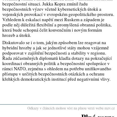
bezpečnostní situaci. Jukka Kopra zmínil řadu
bezpečnostních výzev včetně kybernetických útoků a
vojenských provokací v evropském geopolitického prostoru.
Vzhledem k eskalaci napětí mezi Ruskem a západem je
podle něj důležitá flexibilní a promyšlená obranná politika,
která bude schopná čelit konvenčním i novým formám
hrozeb a útoků.
Diskutovalo se i o tom, jakým způsobem lze reagovat na
hybridní hrozby a jak se jednotlivé státy mohou vzájemně
podporovat v zajištění bezpečnosti a stability v regionu.
Řada zúčastněných diplomatů kladla dotazy na pokračující
koordinaci obranných politik a bezpečnostní spolupráce v
rámci NATO, zejména s ohledem na potřebu unifikovaného
přístupu v určitých bezpečnostních otázkách a ochranu
křehkých demokratických institucí před negativními vlivy.
Odkazy v článcích mohou vést na plnou verzi webu mzv.cz