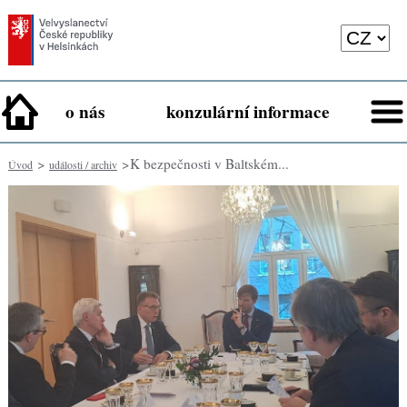
o nás
konzulární informace
>
> ​K bezpečnosti v Baltském...
Úvod
události / archiv