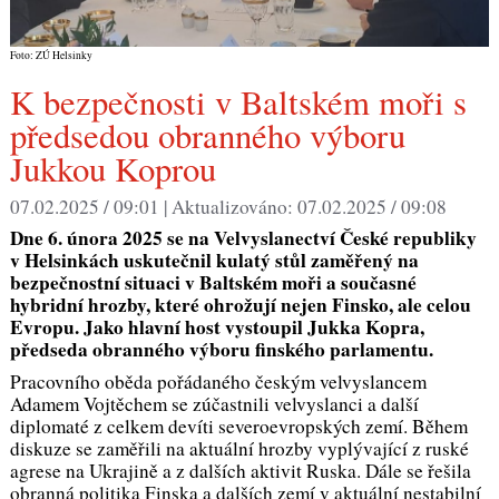
Foto: ZÚ Helsinky
předsedou obranného výboru
Jukkou Koprou
07.02.2025 / 09:01 |
Aktualizováno:
07.02.2025 / 09:08
Dne 6. února 2025 se na Velvyslanectví České republiky
v Helsinkách uskutečnil kulatý stůl zaměřený na
bezpečnostní situaci v Baltském moři a současné
hybridní hrozby, které ohrožují nejen Finsko, ale celou
Evropu. Jako hlavní host vystoupil Jukka Kopra,
předseda obranného výboru finského parlamentu.
Pracovního oběda pořádaného českým velvyslancem
Adamem Vojtěchem se zúčastnili velvyslanci a další
diplomaté z celkem devíti severoevropských zemí. Během
diskuze se zaměřili na aktuální hrozby vyplývající z ruské
agrese na Ukrajině a z dalších aktivit Ruska. Dále se řešila
obranná politika Finska a dalších zemí v aktuální nestabilní