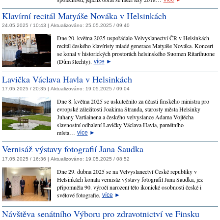
Klavírní recitál Matyáše Nováka v Helsinkách
24.05.2025 / 10:43 |
Aktualizováno:
25.05.2025 / 09:40
Dne 20. května 2025 uspořádalo Velvyslanectví ČR v Helsinkách
recitál českého klavíristy mladé generace Matyáše Nováka. Koncert
se konal v historických prostorách helsinského Suomen Ritarihuone
(Dům šlechty).
více
►
Lavička Václava Havla v Helsinkách
17.05.2025 / 20:35 |
Aktualizováno:
19.05.2025 / 09:04
Dne 8. května 2025 se uskutečnilo za účasti finského ministra pro
evropské záležitosti Joakima Stranda, starosty města Helsinky
Juhany Vartiainena a českého velvyslance Adama Vojtěcha
slavnostní odhalení Lavičky Václava Havla, pamětního
místa…
více
►
Vernisáž výstavy fotografií Jana Saudka
17.05.2025 / 16:36 |
Aktualizováno:
19.05.2025 / 08:52
Dne 29. dubna 2025 se na Velvyslanectví České republiky v
Helsinkách konala vernisáž výstavy fotografií Jana Saudka, jež
připomněla 90. výročí narození této ikonické osobnosti české i
světové fotografie.
více
►
​Návštěva senátního Výboru pro zdravotnictví ve Finsku