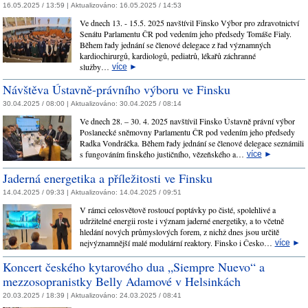
16.05.2025 / 13:59 |
Aktualizováno:
16.05.2025 / 14:53
Ve dnech 13. - 15.5. 2025 navštívil Finsko Výbor pro zdravotnictví
Senátu Parlamentu ČR pod vedením jeho předsedy Tomáše Fialy.
Během řady jednání se členové delegace z řad významných
kardiochirurgů, kardiologů, pediatrů, lékařů záchranné
služby…
více
►
Návštěva Ústavně-právního výboru ve Finsku
30.04.2025 / 08:00 |
Aktualizováno:
30.04.2025 / 08:14
Ve dnech 28. – 30. 4. 2025 navštívil Finsko Ústavně právní výbor
Poslanecké sněmovny Parlamentu ČR pod vedením jeho předsedy
Radka Vondráčka. Během řady jednání se členové delegace seznámili
s fungováním finského justičního, vězeňského a…
více
►
​Jaderná energetika a příležitosti ve Finsku
14.04.2025 / 09:33 |
Aktualizováno:
14.04.2025 / 09:51
V rámci celosvětově rostoucí poptávky po čisté, spolehlivé a
udržitelné energii roste i význam jaderné energetiky, a to včetně
hledání nových průmyslových forem, z nichž dnes jsou určitě
nejvýznamnější malé modulární reaktory. Finsko i Česko…
více
►
Koncert českého kytarového dua „Siempre Nuevo“ a
mezzosopranistky Belly Adamové v Helsinkách
20.03.2025 / 18:39 |
Aktualizováno:
24.03.2025 / 08:41