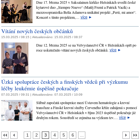
Dne 17. března 2025 v Saksalainen kirkko Helsinkách uvedli české
kytarové duo „Siempre Nuevo“ (Matěj Freml a Patrick Vacík) a
mezzosopranistka Bella Adamova unikátní projekt „Perú, mi amor“.
Koncert s tímto projektem,…
více
►
Vítání nových českých občánků
15.03.2025 / 08:15 |
Aktualizováno:
15.03.2025 / 08:37
Dne 12. března 2025 se na Velvyslanectví ČR v Helsinkách opět po
roce uskutečnilo vítání nových českých občánků.
více
►
​Úzká spolupráce českých a finských vědců při výzkumu
léčby leukémie úspěšně pokračuje
07.03.2025 / 09:31 |
Aktualizováno:
07.03.2025 / 10:09
Slibně započatá spolupráce mezi Ústavem hematologie a krevní
transfuze a Finské krevní služby Červeného kříže zahájená s pomocí
Velvyslanectví ČR v Helsinkách v říjnu 2023 úspěšně pokračuje již
druhým rokem. Soustředí se zejména na výzkum tzv.…
více
►
1
2
3
4
5
6
...