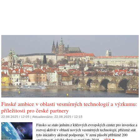
Finské ambice v oblasti vesmírných technologií a výzkumu:
příležitosti pro české partnery
22.08.2025 / 12:05 |
Aktualizováno:
22.08.2025 / 12:15
Finsko se stalo jedním z klíčových evropských center pro investice a
rozvoj aktivit v oblasti nových vesmírných technologií, přičemž stát
tyto iniciativy aktivně podporuje. V zemi působí přibližně 200
společností, jejichž obrat se mezi lety 2018…
více
►