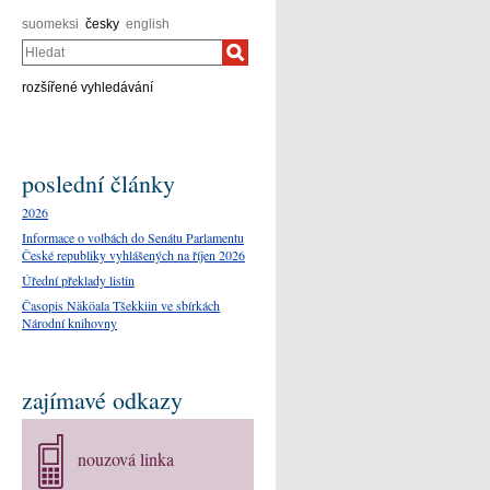
suomeksi
česky
english
Hledat
rozšířené vyhledávání
poslední články
2026
Informace o volbách do Senátu Parlamentu
České republiky vyhlášených na říjen 2026
Úřední překlady listin
Časopis Näköala Tšekkiin ve sbírkách
Národní knihovny
zajímavé odkazy
nouzová linka