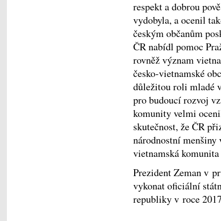
respekt a dobrou pově
vydobyla, a ocenil t
českým občanům posky
ČR nabídl pomoc Pra
rovněž význam vietna
česko-vietnamské obc
důležitou roli mladé 
pro budoucí rozvoj v
komunity velmi ocenil
skutečnost, že ČR př
národnostní menšiny v
vietnamská komunita 
Prezident Zeman v pr
vykonat oficiální stá
republiky v roce 2017