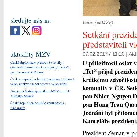
sledujte nás na
Foto: (@MZV)
Setkání prezid
představiteli 
aktuality MZV
07.02.2017 / 11:20 |
Akt
U příležitosti oslav
Česká diplomacie přesouvá své síly.
Generální konzulát v Hongkongu skončí,
„Tet“ přijal prezide
nový vznikne v Miami
krátkému zdvořilost
Českou republiku budou zastupovat tři nové
velvyslankyně a pět nových velvyslanců
komunity v ČR. Setk
Novým státním tajemníkem MZV se stal
pan Nhien Nguyen D
Miloslav Stašek
pan Hung Tran Quan
Česká republika posiluje spolupráci s
Kansasem
Jednání byl přítome
Kanceláře preziden
Prezident Zeman v pr