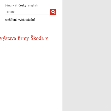
tiếng việt
česky
english
Hledat
rozšířené vyhledávání
výstava firmy Škoda v