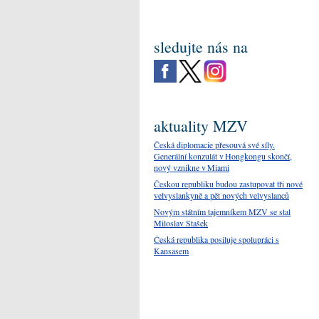
sledujte nás na
aktuality MZV
Česká diplomacie přesouvá své síly.
Generální konzulát v Hongkongu skončí,
nový vznikne v Miami
Českou republiku budou zastupovat tři nové
velvyslankyně a pět nových velvyslanců
Novým státním tajemníkem MZV se stal
Miloslav Stašek
Česká republika posiluje spolupráci s
Kansasem