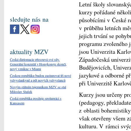
Letní školy slovanskýc
kurzy pořádané někol
sledujte nás na
působícími v České r
v průběhu letních měs
jejich trvání se pohyb
programu zvoleného j
aktuality MZV
jsou Univerzita Karlo
Západočeská univerzit
Česká diplomacie přesouvá své síly.
Generální konzulát v Hongkongu skončí,
Budějovicích, Univer
nový vznikne v Miami
jazykové a odborné př
Českou republiku budou zastupovat tři nové
velvyslankyně a pět nových velvyslanců
při Univerzitě Karlov
Novým státním tajemníkem MZV se stal
Miloslav Stašek
Kurzy jsou určeny pro
Česká republika posiluje spolupráci s
(pedagogy, překladat
Kansasem
z oblasti bohemistiky
však otevřeny všem zá
kulturu. V rámci svýc