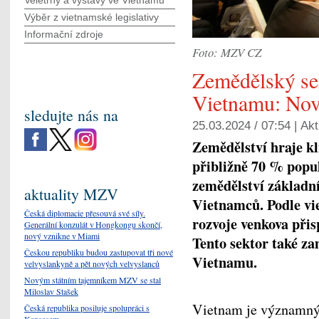
Veletrhy a výstavy ve Vietnamu
Výběr z vietnamské legislativy
Informační zdroje
Foto: MZV CZ
Zemědělský se
Vietnamu: Nové
sledujte nás na
25.03.2024 / 07:54 |
Akt
Zemědělství hraje k
přibližně 70 % popul
zemědělství základn
aktuality MZV
Vietnamců.
Podle vi
Česká diplomacie přesouvá své síly.
rozvoje venkova při
Generální konzulát v Hongkongu skončí,
nový vznikne v Miami
Tento sektor také za
Českou republiku budou zastupovat tři nové
Vietnamu.
velvyslankyně a pět nových velvyslanců
Novým státním tajemníkem MZV se stal
Miloslav Stašek
Vietnam je významným
Česká republika posiluje spolupráci s
Kansasem