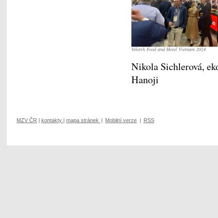
Veletrh Food and Hotel Vietnam 2024
Nikola Sichlerová, e
Hanoji
MZV ČR
|
kontakty
|
mapa stránek
|
Mobilní verze
|
RSS