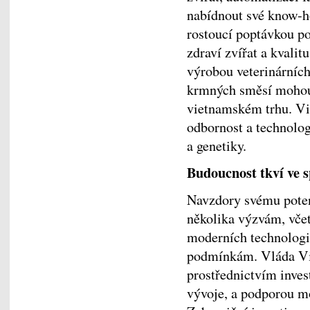
nabídnout své know-
rostoucí poptávkou po
zdraví zvířat a kvalit
výrobou veterinárních
krmných směsí mohou 
vietnamském trhu. Vi
odbornost a technolog
a genetiky.
Budoucnost tkví ve 
Navzdory svému poten
několika výzvám, včet
moderních technologi
podmínkám. Vláda Vie
prostřednictvím inves
vývoje, a podporou m