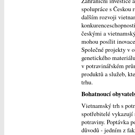
Zahraniční investice 
spolupráce s Českou r
dalším rozvoji vietna
konkurenceschopnosti
českými a vietnamský
mohou posílit inovac
Společné projekty v ob
genetického materiálu
v potravinářském prů
produktů a služeb, k
trhu.
Bohatnoucí obyvatels
Vietnamský trh s pot
spotřebitelé vykazují 
potraviny. Poptávka p
důvodů - jedním z fak