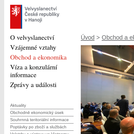
O velvyslanectví
Úvod
>
Obchod a e
Vzájemné vztahy
Obchod a ekonomika
Víza a konzulární
informace
Zprávy a události
Aktuality
Obchodně ekonomický úsek
Souhrnná teritoriální informace
Poptávky po zboží a službách