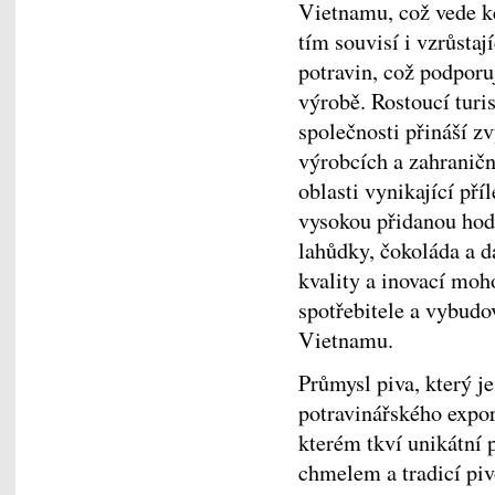
Vietnamu, což vede ke
tím souvisí i vzrůstaj
potravin, což podporu
výrobě. Rostoucí turi
společnosti přináší 
výrobcích a zahraniční
oblasti vynikající pří
vysokou přidanou hodn
lahůdky, čokoláda a da
kvality a inovací moh
spotřebitele a vybudov
Vietnamu.
Průmysl piva, který 
potravinářského expor
kterém tkví unikátní 
chmelem a tradicí piv