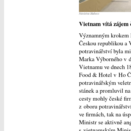
Návštěva Habeco
Vietnam vítá zájem 
Významným krokem k 
Českou republikou a 
potravinářství byla m
Marka Výborného v do
Vietnamu ve dnech 18.
Food & Hotel v Ho Či
potravinářským velet
stánek a promluvil na
cesty mohly české fir
z oboru potravinářstv
ve firmách, tak na ús
Ministr se aktivně an
s vietnamským Minist