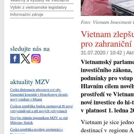
Veletrhy a výstavy ve Vietnamu
Výběr z vietnamské legislativy
Informační zdroje
Foto: Vietnam Investment
Vietnam zlepš
pro zahraniční
sledujte nás na
31.07.2020 / 10:42 |
Akt
Vietnamský parlamen
investičního zákon
podmínky pro vstup 
aktuality MZV
Hlavním cílem novéh
Česká diplomacie přesouvá své síly.
prostředí ve Vietnam
Generální konzulát v Hongkongu skončí,
nový vznikne v Miami
nové investice do hi
Českou republiku budou zastupovat tři nové
v platnost 1. ledna 2
velvyslankyně a pět nových velvyslanců
Novým státním tajemníkem MZV se stal
Vietnam je sice jedno
Miloslav Stašek
destinací v regionu As
Česká republika posiluje spolupráci s
Kansasem