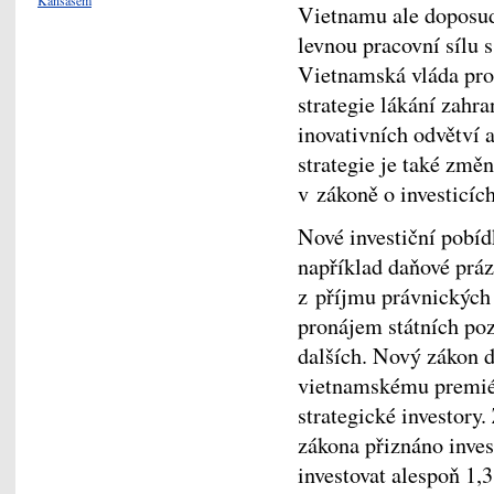
Vietnamu ale doposud
levnou pracovní sílu 
Vietnamská vláda pro
strategie lákání zahr
inovativních odvětví 
strategie je také změ
v zákoně o investicích
Nové investiční pobíd
například daňové prázd
z příjmu právnických 
pronájem státních po
dalších. Nový zákon 
vietnamskému premiér
strategické investory
zákona přiznáno inve
investovat alespoň 1,3