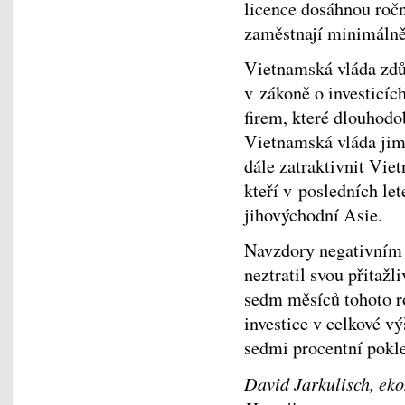
licence dosáhnou roč
zaměstnají minimálně
Vietnamská vláda zdů
v zákoně o investicí
firem, které dlouhodo
Vietnamská vláda jim 
dále zatraktivnit Viet
kteří v posledních le
jihovýchodní Asie.
Navzdory negativním
neztratil svou přitažl
sedm měsíců tohoto r
investice v celkové v
sedmi procentní pokl
David Jarkulisch, ek