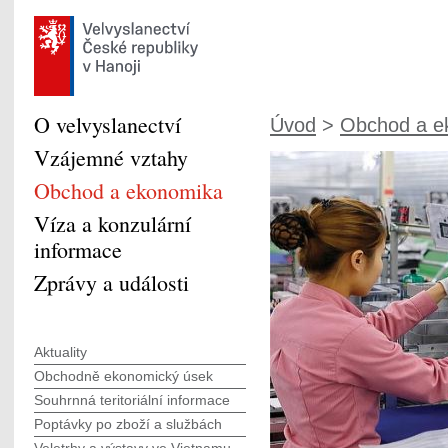
O velvyslanectví
Úvod
>
Obchod a e
Vzájemné vztahy
Obchod a ekonomika
Víza a konzulární
informace
Zprávy a události
Aktuality
Obchodně ekonomický úsek
Souhrnná teritoriální informace
Poptávky po zboží a službách