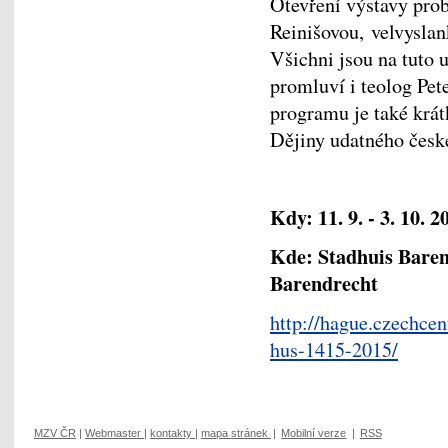
Otevření výstavy prob
Reinišovou, velvysla
Všichni jsou na tuto 
promluví i teolog Pet
programu je také krát
Dějiny udatného česk
Kdy: 11. 9. - 3. 10. 2
Kde: Stadhuis Baren
Barendrecht
http://hague.czechcen
hus-1415-2015/
MZV ČR
|
Webmaster
|
kontakty
|
mapa stránek
|
Mobilní verze
|
RSS