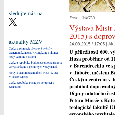
sledujte nás na
Foto: (@MZV)
Výstava Mistr
2015) s dopr
aktuality MZV
24.08.2015 / 17:05 |
Akt
Česká diplomacie přesouvá své síly.
U příležitosti 600. 
Generální konzulát v Hongkongu skončí,
nový vznikne v Miami
Husa proběhne od 11.
Českou republiku budou zastupovat tři nové
v Barendrechtu ve 
velvyslankyně a pět nových velvyslanců
v Táboře, městem Ba
Novým státním tajemníkem MZV se stal
Miloslav Stašek
Českým centrem v R
Česká republika posiluje spolupráci s
probíhat doprovodný
Kansasem
Dějiny udatného čes
Petera Morée z Kate
teologické fakultě U
evropského myslitele