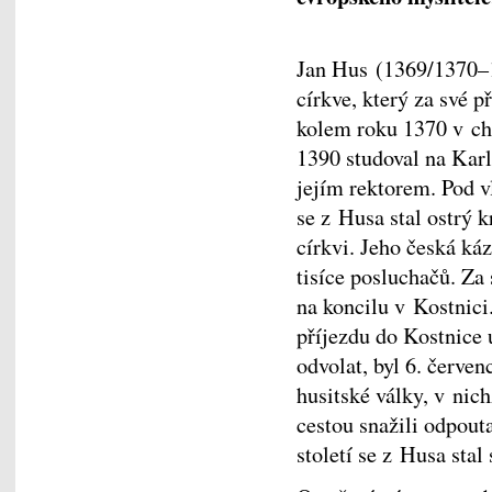
Jan Hus (1369/1370–1
církve, který za své p
kolem roku 1370 v ch
1390 studoval na Karl
jejím rektorem. Pod v
se z Husa stal ostrý 
církvi. Jeho česká ká
tisíce posluchačů. Za
na koncilu v Kostnici.
příjezdu do Kostnice 
odvolat, byl 6. červe
husitské války, v nic
cestou snažili odpout
století se z Husa sta