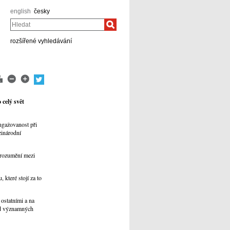
english
česky
Hledat
rozšířené vyhledávání
 celý svět
ngažovanost při
zinárodní
porozumění mezi
které stojí za to
 ostatními a na
 od významných