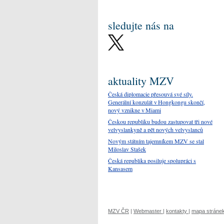
sledujte nás na
aktuality MZV
Česká diplomacie přesouvá své síly.
Generální konzulát v Hongkongu skončí,
nový vznikne v Miami
Českou republiku budou zastupovat tři nové
velvyslankyně a pět nových velvyslanců
Novým státním tajemníkem MZV se stal
Miloslav Stašek
Česká republika posiluje spolupráci s
Kansasem
MZV ČR
|
Webmaster
|
kontakty
|
mapa stráne