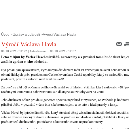
Úvod
>
Zprávy a události
> ​Výročí Václava Havla
​Výročí Václava Havla
06.10.2021 / 12:22 |
Aktualizováno:
06.10.2021 / 12:37
Letos v říjnu by Václav Havel oslavil 85. narozeniny a v prosinci tomu bude deset let, co
zasáhla zpráva o jeho odchodu.
Byl proslulým spisovatelem, významným disidentem řadu let vězněným za svou neúnavnou a
obraně lidských práv, prezidentem Československa a České republiky, který se zasloužil o me
postavení, prestiž a autoritu naší země ve světě.
Zároveň se cítil být občanem celého světa a stal se příkladem státníka, který usiloval o větší 
rozdílnými kulturami a náboženstvími a o důstojné soužití obyvatel na Zemi.
Jeho duchovní odkaz pro další generace spočívá například v myšlence, že svoboda je hodnotou, 
přinášet oběti, v poznání, v čem tkví síla bezmocných, a ve víře v ideál pravdy a lásky.
Václav Havel byl především člověk, který zůstával věrný zásadám slušnosti, dokázal soucítit s
sebe se díval se vzácným darem sebeironie. A proto se mu dostalo uznání, přátelství a lásky
představitelů duchovního, politického a kulturního života napříč kontinenty.